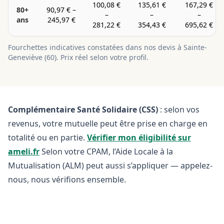
100,08 €
135,61 €
167,29 €
80+
90,97 €
–
–
–
–
ans
245,97 €
281,22 €
354,43 €
695,62 €
Fourchettes indicatives constatées dans nos devis à
Sainte-
Geneviève
(
60
). Prix réel selon votre profil.
Complémentaire Santé Solidaire (CSS)
: selon vos
revenus, votre mutuelle peut être prise en charge en
totalité ou en partie.
Vérifier mon éligibilité sur
ameli.fr
Selon votre CPAM, l’Aide Locale à la
Mutualisation (ALM) peut aussi s’appliquer — appelez-
nous, nous vérifions ensemble.