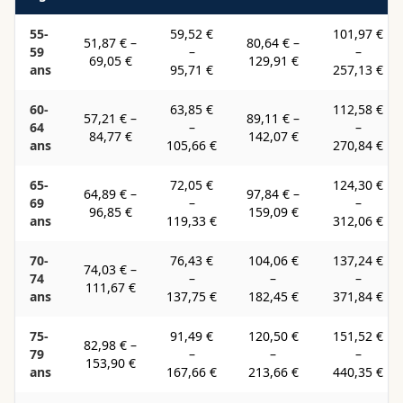
55-
59,52 €
101,97 €
51,87 €
–
80,64 €
–
59
–
–
69,05 €
129,91 €
ans
95,71 €
257,13 €
60-
63,85 €
112,58 €
57,21 €
–
89,11 €
–
64
–
–
84,77 €
142,07 €
ans
105,66 €
270,84 €
65-
72,05 €
124,30 €
64,89 €
–
97,84 €
–
69
–
–
96,85 €
159,09 €
ans
119,33 €
312,06 €
70-
76,43 €
104,06 €
137,24 €
74,03 €
–
74
–
–
–
111,67 €
ans
137,75 €
182,45 €
371,84 €
75-
91,49 €
120,50 €
151,52 €
82,98 €
–
79
–
–
–
153,90 €
ans
167,66 €
213,66 €
440,35 €