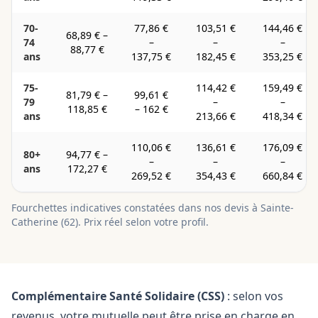
70-
77,86 €
103,51 €
144,46 €
68,89 €
–
74
–
–
–
88,77 €
ans
137,75 €
182,45 €
353,25 €
75-
114,42 €
159,49 €
81,79 €
–
99,61 €
79
–
–
118,85 €
–
162 €
ans
213,66 €
418,34 €
110,06 €
136,61 €
176,09 €
80+
94,77 €
–
–
–
–
ans
172,27 €
269,52 €
354,43 €
660,84 €
Fourchettes indicatives constatées dans nos devis à
Sainte-
Catherine
(
62
). Prix réel selon votre profil.
Complémentaire Santé Solidaire (CSS)
: selon vos
revenus, votre mutuelle peut être prise en charge en