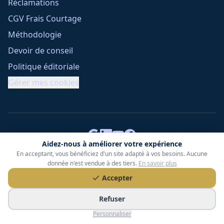
Réclamations
CGV Frais Courtage
Méthodologie
Devoir de conseil
Politique éditoriale
Gérer mes cookies
Aidez-nous à améliorer votre expérience
En acceptant, vous bénéficiez d'un site adapté à vos besoins. Aucune
Tessoria Assurances
- SARL au capital de 15 000 €
donnée n'est vendue à des tiers.
En savoir plus
ORIAS n° 25007309 - RCS 990 206 179 - Membre du réseau
Accepter
360 Courtage
RC Pro : Klarity - Contrat n° CCOUK000785
Refuser
49 chemin des Gardettes Sine, 06570 Saint-Paul-de-Vence
Personnaliser