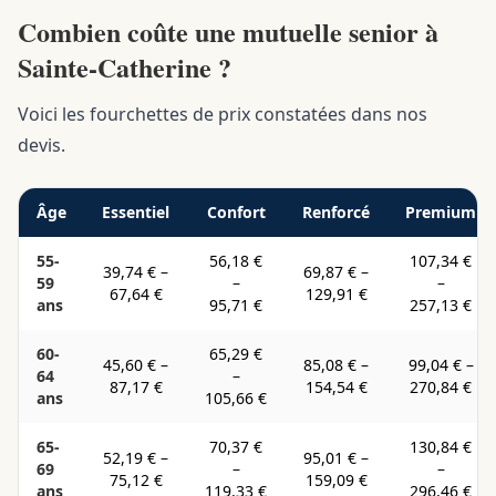
Combien coûte une mutuelle senior à
Sainte-Catherine ?
Voici les fourchettes de prix constatées dans nos
devis.
Âge
Essentiel
Confort
Renforcé
Premium
55-
56,18 €
107,34 €
39,74 €
–
69,87 €
–
59
–
–
67,64 €
129,91 €
ans
95,71 €
257,13 €
60-
65,29 €
45,60 €
–
85,08 €
–
99,04 €
–
64
–
87,17 €
154,54 €
270,84 €
ans
105,66 €
65-
70,37 €
130,84 €
52,19 €
–
95,01 €
–
69
–
–
75,12 €
159,09 €
ans
119,33 €
296,46 €