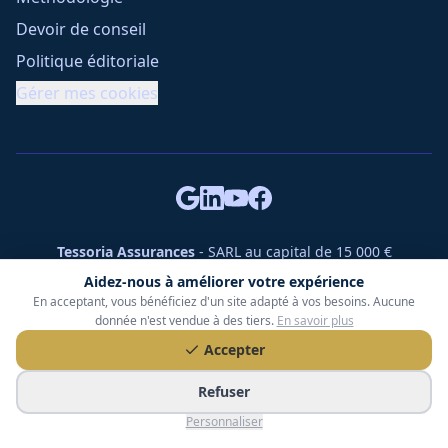
Devoir de conseil
Politique éditoriale
Gérer mes cookies
Tessoria Assurances
- SARL au capital de 15 000 €
ORIAS n° 25007309 - RCS 990 206 179 - Membre du réseau
Aidez-nous à améliorer votre expérience
360 Courtage
En acceptant, vous bénéficiez d'un site adapté à vos besoins. Aucune
RC Pro : Klarity - Contrat n° CCOUK000785
donnée n'est vendue à des tiers.
En savoir plus
49 chemin des Gardettes Sine, 06570 Saint-Paul-de-Vence
Accepter
©
2026
Tessoria Assurances. Tous droits réservés.
Refuser
Personnaliser