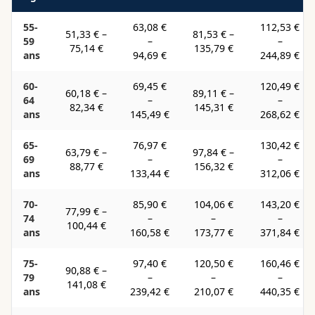
55-
63,08 €
112,53 €
51,33 €
–
81,53 €
–
59
–
–
75,14 €
135,79 €
ans
94,69 €
244,89 €
60-
69,45 €
120,49 €
60,18 €
–
89,11 €
–
64
–
–
82,34 €
145,31 €
ans
145,49 €
268,62 €
65-
76,97 €
130,42 €
63,79 €
–
97,84 €
–
69
–
–
88,77 €
156,32 €
ans
133,44 €
312,06 €
70-
85,90 €
104,06 €
143,20 €
77,99 €
–
74
–
–
–
100,44 €
ans
160,58 €
173,77 €
371,84 €
75-
97,40 €
120,50 €
160,46 €
90,88 €
–
79
–
–
–
141,08 €
ans
239,42 €
210,07 €
440,35 €