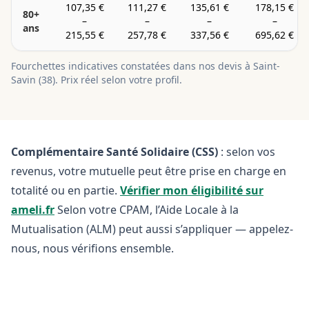
107,35 €
111,27 €
135,61 €
178,15 €
80+
–
–
–
–
ans
215,55 €
257,78 €
337,56 €
695,62 €
Fourchettes indicatives constatées dans nos devis à
Saint-
Savin
(
38
). Prix réel selon votre profil.
Complémentaire Santé Solidaire (CSS)
: selon vos
revenus, votre mutuelle peut être prise en charge en
totalité ou en partie.
Vérifier mon éligibilité sur
ameli.fr
Selon votre CPAM, l’Aide Locale à la
Mutualisation (ALM) peut aussi s’appliquer — appelez-
nous, nous vérifions ensemble.