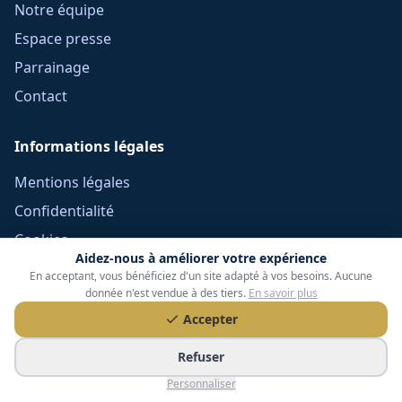
Notre équipe
Espace presse
Parrainage
Contact
Informations légales
Mentions légales
Confidentialité
Cookies
Aidez-nous à améliorer votre expérience
CGU
En acceptant, vous bénéficiez d'un site adapté à vos besoins. Aucune
donnée n'est vendue à des tiers.
En savoir plus
Réclamations
Accepter
CGV Frais Courtage
Méthodologie
Refuser
Devoir de conseil
Personnaliser