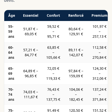
devis.
Âge
Essentiel
Confort
Renforcé
Premium
55-
59,52 €
101,97 €
51,87 €
–
80,64 €
–
59
–
–
69,05 €
129,91 €
ans
95,71 €
257,13 €
60-
63,85 €
112,58 €
57,21 €
–
89,11 €
–
64
–
–
84,77 €
142,07 €
ans
105,66 €
270,84 €
65-
72,05 €
124,30 €
64,89 €
–
97,84 €
–
69
–
–
96,85 €
159,09 €
ans
119,33 €
312,06 €
70-
76,43 €
104,06 €
137,24 €
74,03 €
–
74
–
–
–
111,67 €
ans
137,75 €
182,45 €
371,84 €
75-
91,49 €
120,50 €
151,52 €