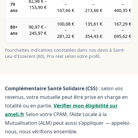
82,98 €
–
79
–
–
–
153,90 €
ans
167,66 €
213,66 €
440,35 €
100,08 €
135,61 €
167,29 €
80+
90,97 €
–
–
–
–
ans
245,97 €
281,22 €
354,43 €
695,62 €
Fourchettes indicatives constatées dans nos devis à
Saint-
Leu-d'Esserent
(
60
). Prix réel selon votre profil.
Complémentaire Santé Solidaire (CSS)
: selon vos
revenus, votre mutuelle peut être prise en charge en
totalité ou en partie.
Vérifier mon éligibilité sur
ameli.fr
Selon votre CPAM, l’Aide Locale à la
Mutualisation (ALM) peut aussi s’appliquer — appelez-
nous, nous vérifions ensemble.