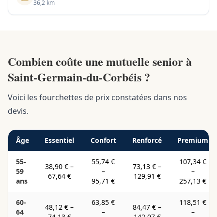
36,2 km
Combien coûte une mutuelle senior à
Saint-Germain-du-Corbéis ?
Voici les fourchettes de prix constatées dans nos
devis.
Âge
Essentiel
Confort
Renforcé
Premium
55-
55,74 €
107,34 €
38,90 €
–
73,13 €
–
59
–
–
67,64 €
129,91 €
ans
95,71 €
257,13 €
60-
63,85 €
118,51 €
48,12 €
–
84,47 €
–
64
–
–
74,13 €
142,07 €