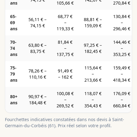
ans
105,66 €
270,84 €
65-
68,77 €
130,84 €
56,11 €
–
88,81 €
–
69
–
–
74,15 €
159,09 €
ans
119,33 €
296,46 €
70-
81,84 €
144,46 €
63,80 €
–
97,25 €
–
74
–
–
83,75 €
182,45 €
ans
137,75 €
353,25 €
75-
115,64 €
159,49 €
78,26 €
–
91,49 €
79
–
–
110,16 €
–
162 €
ans
213,66 €
418,34 €
100,08 €
118,07 €
176,09 €
80+
90,97 €
–
–
–
–
ans
184,48 €
269,52 €
354,43 €
660,84 €
Fourchettes indicatives constatées dans nos devis à
Saint-
Germain-du-Corbéis
(
61
). Prix réel selon votre profil.