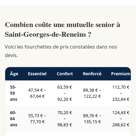
Combien coûte une mutuelle senior à
Saint-Georges-de-Reneins ?
Voici les fourchettes de prix constatées dans nos
devis.
Âge
Essentiel
Confort
Renforcé
Premium
55-
63,59 €
112,70 €
47,54 €
–
89,38 €
–
59
–
–
67,64 €
122,22 €
ans
92,20 €
232,64 €
60-
70,20 €
124,43 €
55,73 €
–
89,76 €
–
64
–
–
77,70 €
135,15 €
ans
98,83 €
268,62 €