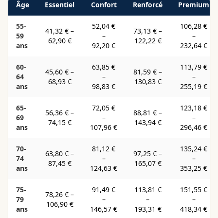
Âge
Essentiel
Confort
Renforcé
Premium
55-
52,04 €
106,28 €
41,32 €
–
73,13 €
–
59
–
–
62,90 €
122,22 €
ans
92,20 €
232,64 €
60-
63,85 €
113,79 €
45,60 €
–
81,59 €
–
64
–
–
68,93 €
130,83 €
ans
98,83 €
255,19 €
65-
72,05 €
123,18 €
56,36 €
–
88,81 €
–
69
–
–
74,15 €
143,94 €
ans
107,96 €
296,46 €
70-
81,12 €
135,24 €
63,80 €
–
97,25 €
–
74
–
–
87,45 €
165,07 €
ans
124,63 €
353,25 €
75-
91,49 €
113,81 €
151,55 €
78,26 €
–
79
–
–
–
106,90 €
ans
146,57 €
193,31 €
418,34 €