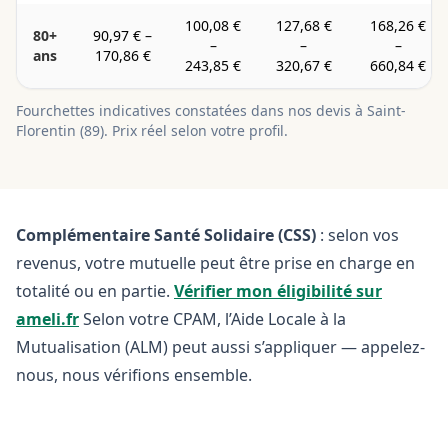
100,08 €
127,68 €
168,26 €
80+
90,97 €
–
–
–
–
ans
170,86 €
243,85 €
320,67 €
660,84 €
Fourchettes indicatives constatées dans nos devis à
Saint-
Florentin
(
89
). Prix réel selon votre profil.
Complémentaire Santé Solidaire (CSS)
: selon vos
revenus, votre mutuelle peut être prise en charge en
totalité ou en partie.
Vérifier mon éligibilité sur
ameli.fr
Selon votre CPAM, l’Aide Locale à la
Mutualisation (ALM) peut aussi s’appliquer — appelez-
nous, nous vérifions ensemble.