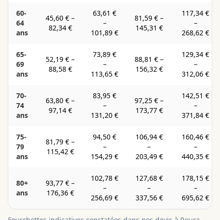
60-
63,61 €
117,34 €
45,60 €
–
81,59 €
–
64
–
–
82,34 €
145,31 €
ans
101,89 €
268,62 €
65-
73,89 €
129,34 €
52,19 €
–
88,81 €
–
69
–
–
88,58 €
156,32 €
ans
113,65 €
312,06 €
70-
83,95 €
142,51 €
63,80 €
–
97,25 €
–
74
–
–
97,14 €
173,77 €
ans
131,20 €
371,84 €
75-
94,50 €
106,94 €
160,46 €
81,79 €
–
79
–
–
–
115,42 €
ans
154,29 €
203,49 €
440,35 €
102,78 €
127,68 €
178,15 €
80+
93,77 €
–
–
–
–
ans
176,36 €
256,69 €
337,56 €
695,62 €
Fourchettes indicatives constatées dans nos devis à
Roura