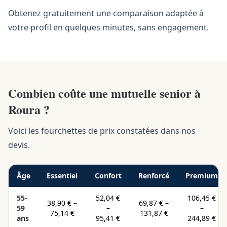
Obtenez gratuitement une comparaison adaptée à
votre profil en quelques minutes, sans engagement.
Combien coûte une mutuelle senior à
Roura ?
Voici les fourchettes de prix constatées dans nos
devis.
Âge
Essentiel
Confort
Renforcé
Premium
55-
52,04 €
106,45 €
38,90 €
–
69,87 €
–
59
–
–
75,14 €
131,87 €
ans
95,41 €
244,89 €