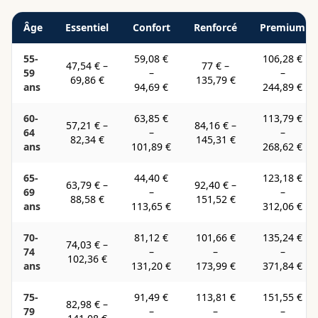
Âge
Essentiel
Confort
Renforcé
Premium
55-
59,08 €
106,28 €
47,54 €
–
77 €
–
59
–
–
69,86 €
135,79 €
ans
94,69 €
244,89 €
60-
63,85 €
113,79 €
57,21 €
–
84,16 €
–
64
–
–
82,34 €
145,31 €
ans
101,89 €
268,62 €
65-
44,40 €
123,18 €
63,79 €
–
92,40 €
–
69
–
–
88,58 €
151,52 €
ans
113,65 €
312,06 €
70-
81,12 €
101,66 €
135,24 €
74,03 €
–
74
–
–
–
102,36 €
ans
131,20 €
173,99 €
371,84 €
75-
91,49 €
113,81 €
151,55 €
82,98 €
–
79
–
–
–