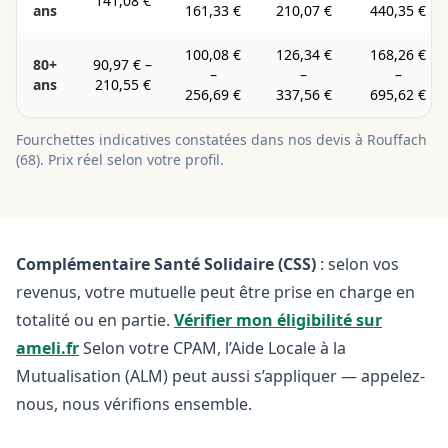
141,08 €
ans
161,33 €
210,07 €
440,35 €
100,08 €
126,34 €
168,26 €
80+
90,97 €
–
–
–
–
ans
210,55 €
256,69 €
337,56 €
695,62 €
Fourchettes indicatives constatées dans nos devis à
Rouffach
(
68
). Prix réel selon votre profil.
Complémentaire Santé Solidaire (CSS)
: selon vos
revenus, votre mutuelle peut être prise en charge en
totalité ou en partie.
Vérifier mon éligibilité sur
ameli.fr
Selon votre CPAM, l’Aide Locale à la
Mutualisation (ALM) peut aussi s’appliquer — appelez-
nous, nous vérifions ensemble.