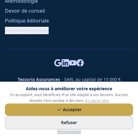
Méthodologie
Devoir de conseil
Politique éditoriale
Gérer mes cookies
Tessoria Assurances
- SARL au capital de 15 000 €
ORIAS n° 25007309 - RCS 990 206 179 - Membre du réseau
Aidez-nous à améliorer votre expérience
360 Courtage
En acceptant, vous bénéficiez d'un site adapté à vos besoins. Aucune
RC Pro : Klarity - Contrat n° CCOUK000785
donnée n'est vendue à des tiers.
En savoir plus
49 chemin des Gardettes Sine, 06570 Saint-Paul-de-Vence
Accepter
©
2026
Tessoria Assurances. Tous droits réservés.
Refuser
Personnaliser