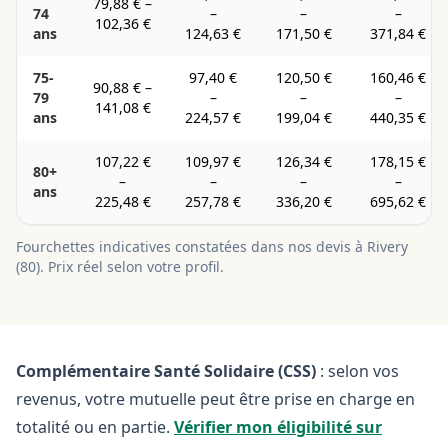
79,88 €
–
74
–
–
–
102,36 €
ans
124,63 €
171,50 €
371,84 €
75-
97,40 €
120,50 €
160,46 €
90,88 €
–
79
–
–
–
141,08 €
ans
224,57 €
199,04 €
440,35 €
107,22 €
109,97 €
126,34 €
178,15 €
80+
–
–
–
–
ans
225,48 €
257,78 €
336,20 €
695,62 €
Fourchettes indicatives constatées dans nos devis à
Rivery
(
80
). Prix réel selon votre profil.
Complémentaire Santé Solidaire (CSS)
: selon vos
revenus, votre mutuelle peut être prise en charge en
totalité ou en partie.
Vérifier mon éligibilité sur