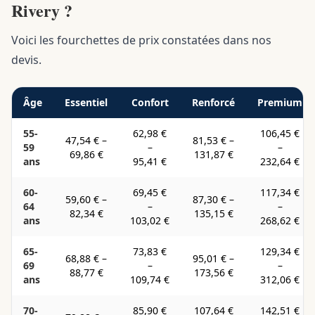
Rivery ?
Voici les fourchettes de prix constatées dans nos
devis.
Âge
Essentiel
Confort
Renforcé
Premium
55-
62,98 €
106,45 €
47,54 €
–
81,53 €
–
59
–
–
69,86 €
131,87 €
ans
95,41 €
232,64 €
60-
69,45 €
117,34 €
59,60 €
–
87,30 €
–
64
–
–
82,34 €
135,15 €
ans
103,02 €
268,62 €
65-
73,83 €
129,34 €
68,88 €
–
95,01 €
–
69
–
–
88,77 €
173,56 €
ans
109,74 €
312,06 €
70-
85,90 €
107,64 €
142,51 €