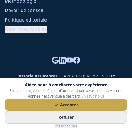
Méthodologie
Devoir de conseil
Politique éditoriale
Gérer mes cookies
Tessoria Assurances
- SARL au capital de 15 000 €
ORIAS n° 25007309 - RCS 990 206 179 - Membre du réseau
Aidez-nous à améliorer votre expérience
360 Courtage
En acceptant, vous bénéficiez d'un site adapté à vos besoins. Aucune
RC Pro : Klarity - Contrat n° CCOUK000785
donnée n'est vendue à des tiers.
En savoir plus
49 chemin des Gardettes Sine, 06570 Saint-Paul-de-Vence
Accepter
©
2026
Tessoria Assurances. Tous droits réservés.
Refuser
Personnaliser