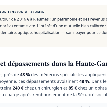
OUS TENSION À
RIEUMES
utour de 2 016 €
à
Rieumes
: un patrimoine et des revenus 
mprévu entame vite. L'intérêt d'une mutuelle bien calibrée :
dentaire, optique, hospitalisation — sans payer pour ce do
 et dépassements dans la Haute-G
e, près de
43 %
des médecins spécialistes appliquent
 moyenne, ces dépassements avoisinent
48 %
. Dans le
tteint
240 €
chez un chirurgien et
85 €
chez un ophta
 à charge après remboursement de la Sécurité social