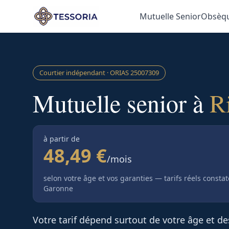
Aller au contenu principal
Mutuelle Senior
Obsèq
Courtier indépendant · ORIAS
25007309
Mutuelle senior à
R
à partir de
48,49 €
/mois
selon votre âge et vos garanties — tarifs réels consta
Garonne
Votre tarif dépend surtout de votre âge et d