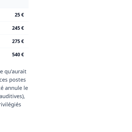
25 €
245 €
275 €
540 €
e qu'aurait
ces postes
té annule le
auditives),
ivilégiés