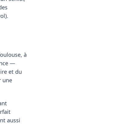
des
ol).
Toulouse, à
ance —
ire et du
r une
ant
rfait
nt aussi