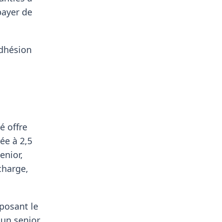
payer de
adhésion
é offre
ée à 2,5
enior,
charge,
oposant le
un senior,