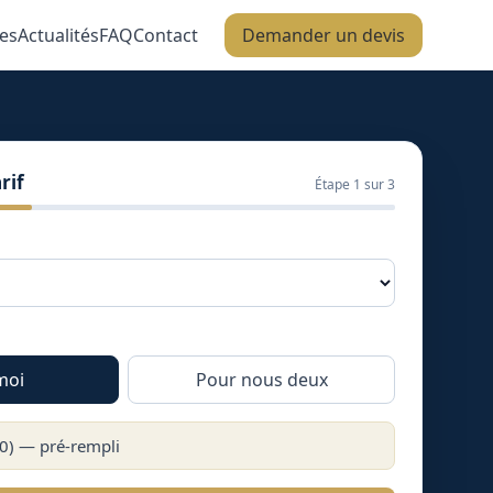
es
Actualités
FAQ
Contact
Demander un devis
rif
Étape
1
sur 3
moi
Pour nous deux
0
) — pré-rempli