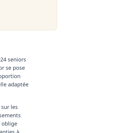
24 seniors
or se pose
oportion
elle adaptée
sur les
assements
 oblige
anties à