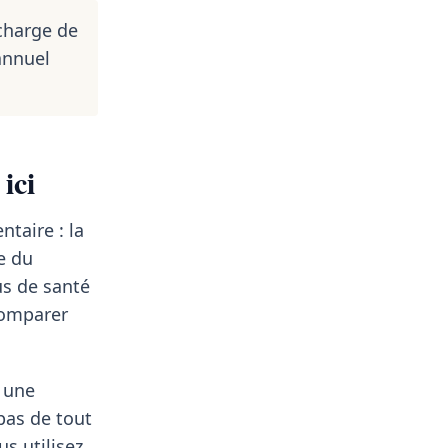
charge de
annuel
ici
taire : la
e du
us de santé
comparer
z une
 pas de tout
us utilisez