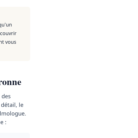
qu'un
 couvrir
nt vous
aronne
 des
 détail, le
lmologue.
e :