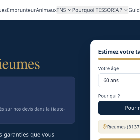
ues
Emprunteur
Animaux
TNS
Pourquoi TESSORIA ?
Guid
Estimez votre ta
ieumes
Votre âge
Pour qui ?
Pour 
tés sur nos devis
dans la Haute-
Rieumes
(
3137
es garanties que vous