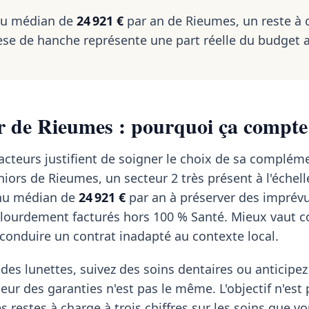
nu médian de
24 921 €
par an de Rieumes, un reste à 
se de hanche représente une part réelle du budget 
r de Rieumes : pourquoi ça compte 
acteurs justifient de soigner le choix de sa complémen
niors de Rieumes, un secteur 2 très présent à l'échell
nu médian de
24 921 €
par an à préserver des imprév
s lourdement facturés hors 100 % Santé. Mieux vaut 
econduire un contrat inadapté au contexte local.
des lunettes, suivez des soins dentaires ou anticipe
seur des garanties n'est pas le même. L'objectif n'est
es restes à charge à trois chiffres sur les soins que vo