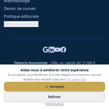
Méthodologie
Devoir de conseil
Politique éditoriale
Gérer mes cookies
Tessoria Assurances
- SARL au capital de 15 000 €
ORIAS n° 25007309 - RCS 990 206 179 - Membre du réseau
Aidez-nous à améliorer votre expérience
360 Courtage
En acceptant, vous bénéficiez d'un site adapté à vos besoins. Aucune
RC Pro : Klarity - Contrat n° CCOUK000785
donnée n'est vendue à des tiers.
En savoir plus
49 chemin des Gardettes Sine, 06570 Saint-Paul-de-Vence
Accepter
©
2026
Tessoria Assurances. Tous droits réservés.
Refuser
Personnaliser