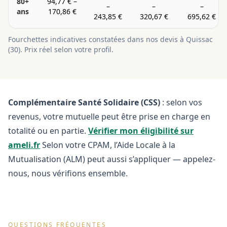
80+
94,77 €
–
–
–
–
ans
170,86 €
243,85 €
320,67 €
695,62 €
Fourchettes indicatives constatées dans nos devis à
Quissac
(
30
). Prix réel selon votre profil.
Complémentaire Santé Solidaire (CSS)
: selon vos
revenus, votre mutuelle peut être prise en charge en
totalité ou en partie.
Vérifier mon éligibilité sur
ameli.fr
Selon votre CPAM, l’Aide Locale à la
Mutualisation (ALM) peut aussi s’appliquer — appelez-
nous, nous vérifions ensemble.
QUESTIONS FRÉQUENTES