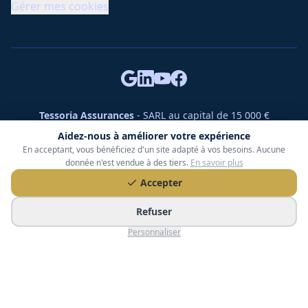
Gérer mes cookies
Tessoria Assurances
- SARL au capital de 15 000 €
ORIAS n° 25007309 - RCS 990 206 179 - Membre du réseau
Aidez-nous à améliorer votre expérience
360 Courtage
En acceptant, vous bénéficiez d'un site adapté à vos besoins. Aucune
RC Pro : Klarity - Contrat n° CCOUK000785
donnée n'est vendue à des tiers.
En savoir plus
49 chemin des Gardettes Sine, 06570 Saint-Paul-de-Vence
Accepter
©
2026
Tessoria Assurances. Tous droits réservés.
Refuser
Personnaliser