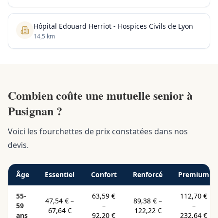
Hôpital Edouard Herriot - Hospices Civils de Lyon
14,5 km
Combien coûte une mutuelle senior à
Pusignan ?
Voici les fourchettes de prix constatées dans nos
devis.
Âge
Essentiel
Confort
Renforcé
Premium
55-
63,59 €
112,70 €
47,54 €
–
89,38 €
–
59
–
–
67,64 €
122,22 €
ans
92,20 €
232,64 €