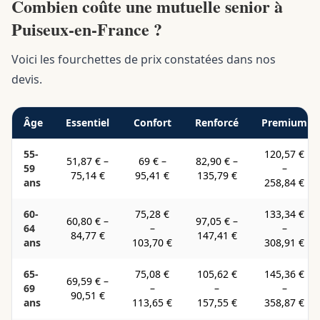
Combien coûte une mutuelle senior à
Puiseux-en-France ?
Voici les fourchettes de prix constatées dans nos
devis.
Âge
Essentiel
Confort
Renforcé
Premium
55-
120,57 €
51,87 €
–
69 €
–
82,90 €
–
59
–
75,14 €
95,41 €
135,79 €
ans
258,84 €
60-
75,28 €
133,34 €
60,80 €
–
97,05 €
–
64
–
–
84,77 €
147,41 €
ans
103,70 €
308,91 €
65-
75,08 €
105,62 €
145,36 €
69,59 €
–
69
–
–
–
90,51 €
ans
113,65 €
157,55 €
358,87 €