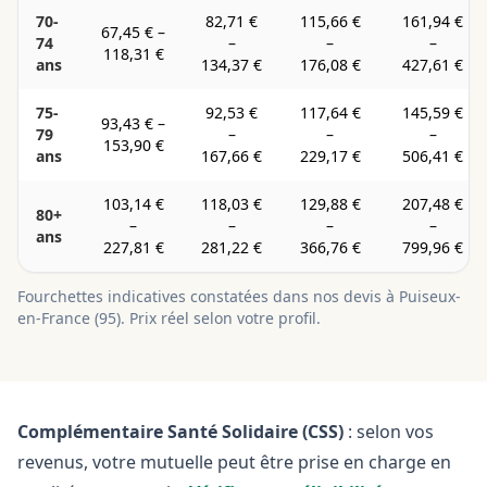
70-
82,71 €
115,66 €
161,94 €
67,45 €
–
74
–
–
–
118,31 €
ans
134,37 €
176,08 €
427,61 €
75-
92,53 €
117,64 €
145,59 €
93,43 €
–
79
–
–
–
153,90 €
ans
167,66 €
229,17 €
506,41 €
103,14 €
118,03 €
129,88 €
207,48 €
80+
–
–
–
–
ans
227,81 €
281,22 €
366,76 €
799,96 €
Fourchettes indicatives constatées dans nos devis à
Puiseux-
en-France
(
95
). Prix réel selon votre profil.
Complémentaire Santé Solidaire (CSS)
: selon vos
revenus, votre mutuelle peut être prise en charge en