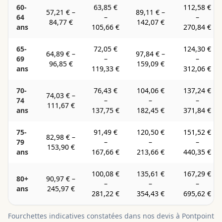
60-
63,85 €
112,58 €
57,21 €
–
89,11 €
–
64
–
–
84,77 €
142,07 €
ans
105,66 €
270,84 €
65-
72,05 €
124,30 €
64,89 €
–
97,84 €
–
69
–
–
96,85 €
159,09 €
ans
119,33 €
312,06 €
70-
76,43 €
104,06 €
137,24 €
74,03 €
–
74
–
–
–
111,67 €
ans
137,75 €
182,45 €
371,84 €
75-
91,49 €
120,50 €
151,52 €
82,98 €
–
79
–
–
–
153,90 €
ans
167,66 €
213,66 €
440,35 €
100,08 €
135,61 €
167,29 €
80+
90,97 €
–
–
–
–
ans
245,97 €
281,22 €
354,43 €
695,62 €
Fourchettes indicatives constatées dans nos devis à
Pontpoint