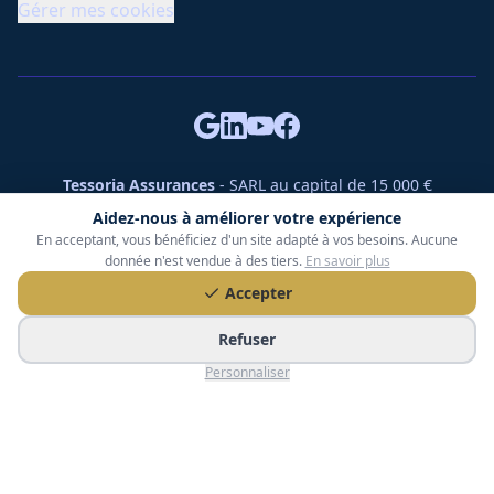
Gérer mes cookies
Tessoria Assurances
- SARL au capital de 15 000 €
ORIAS n° 25007309 - RCS 990 206 179 - Membre du réseau
Aidez-nous à améliorer votre expérience
360 Courtage
En acceptant, vous bénéficiez d'un site adapté à vos besoins. Aucune
RC Pro : Klarity - Contrat n° CCOUK000785
donnée n'est vendue à des tiers.
En savoir plus
49 chemin des Gardettes Sine, 06570 Saint-Paul-de-Vence
Accepter
©
2026
Tessoria Assurances. Tous droits réservés.
Refuser
Personnaliser