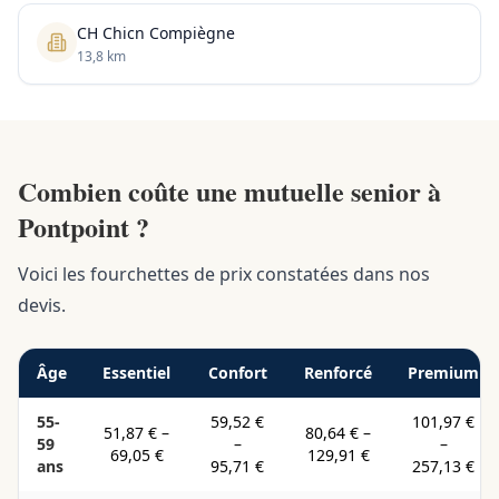
CH Chicn Compiègne
13,8 km
Combien coûte une mutuelle senior à
Pontpoint ?
Voici les fourchettes de prix constatées dans nos
devis.
Âge
Essentiel
Confort
Renforcé
Premium
55-
59,52 €
101,97 €
51,87 €
–
80,64 €
–
59
–
–
69,05 €
129,91 €
ans
95,71 €
257,13 €