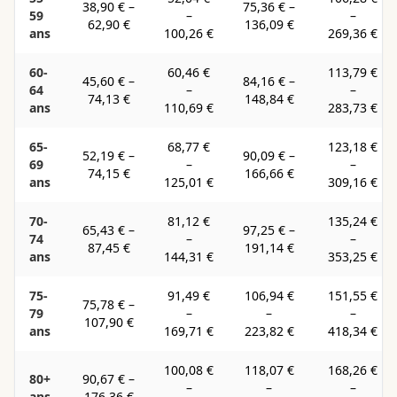
38,90 €
–
75,36 €
–
59
–
–
62,90 €
136,09 €
ans
100,26 €
269,36 €
60-
60,46 €
113,79 €
45,60 €
–
84,16 €
–
64
–
–
74,13 €
148,84 €
ans
110,69 €
283,73 €
65-
68,77 €
123,18 €
52,19 €
–
90,09 €
–
69
–
–
74,15 €
166,66 €
ans
125,01 €
309,16 €
70-
81,12 €
135,24 €
65,43 €
–
97,25 €
–
74
–
–
87,45 €
191,14 €
ans
144,31 €
353,25 €
75-
91,49 €
106,94 €
151,55 €
75,78 €
–
79
–
–
–
107,90 €
ans
169,71 €
223,82 €
418,34 €
100,08 €
118,07 €
168,26 €
80+
90,67 €
–
–
–
–
ans
176,36 €