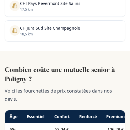
CHI Pays Revermont Site Salins
17,5 km
CH Jura Sud Site Champagnole
18,5 km
Combien coûte une mutuelle senior à
Poligny ?
Voici les fourchettes de prix constatées dans nos
devis.
Âge
Essentiel
Confort
Renforcé
Premium
55-
52,04 €
106,28 €