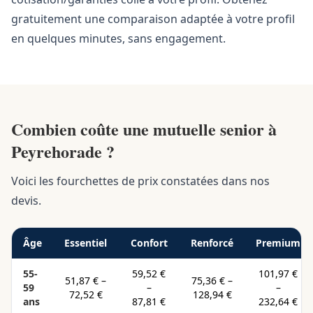
gratuitement une comparaison adaptée à votre profil
en quelques minutes, sans engagement.
Combien coûte une mutuelle senior à
Peyrehorade ?
Voici les fourchettes de prix constatées dans nos
devis.
Âge
Essentiel
Confort
Renforcé
Premium
55-
59,52 €
101,97 €
51,87 €
–
75,36 €
–
59
–
–
72,52 €
128,94 €
ans
87,81 €
232,64 €