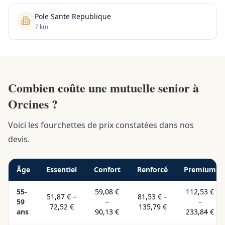
Pole Sante Republique
7 km
Combien coûte une mutuelle senior à
Orcines ?
Voici les fourchettes de prix constatées dans nos
devis.
Âge
Essentiel
Confort
Renforcé
Premium
55-
59,08 €
112,53 €
51,87 €
–
81,53 €
–
59
–
–
72,52 €
135,79 €
ans
90,13 €
233,84 €