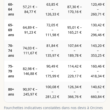
60-
63,85 €
120,49 €
57,21 €
–
87,30 €
–
64
–
–
84,77 €
170,16 €
ans
126,33 €
260,71 €
65-
72,05 €
130,42 €
64,89 €
–
95,01 €
–
69
–
–
91,23 €
165,21 €
ans
111,98 €
296,46 €
70-
81,84 €
107,64 €
143,20 €
74,03 €
–
74
–
–
–
111,67 €
ans
135,97 €
189,78 €
353,25 €
75-
90,49 €
114,42 €
160,46 €
82,98 €
–
79
–
–
–
146,88 €
ans
175,99 €
229,17 €
418,34 €
100,08 €
126,34 €
140,62 €
80+
90,97 €
–
–
–
–
ans
245,97 €
281,22 €
366,76 €
660,84 €
Fourchettes indicatives constatées dans nos devis à
Orcines