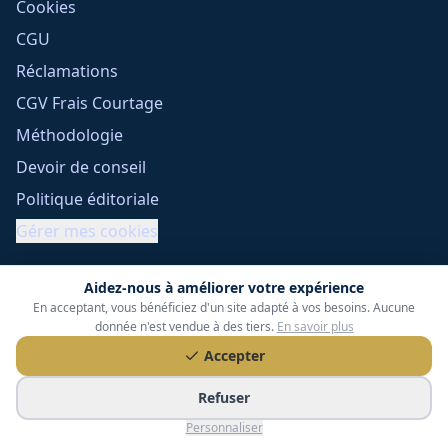
Cookies
CGU
Réclamations
CGV Frais Courtage
Méthodologie
Devoir de conseil
Politique éditoriale
Gérer mes cookies
Aidez-nous à améliorer votre expérience
En acceptant, vous bénéficiez d'un site adapté à vos besoins. Aucune
donnée n'est vendue à des tiers.
En savoir plus
Accepter
Tessoria Assurances
- SARL au capital de 15 000 €
Refuser
ORIAS n° 25007309 - RCS 990 206 179 - Membre du réseau
Personnaliser
360 Courtage