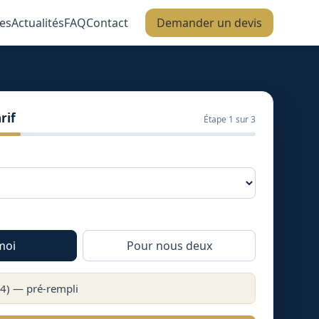
es
Actualités
FAQ
Contact
Demander un devis
rif
Étape
1
sur 3
moi
Pour nous deux
4
) — pré-rempli