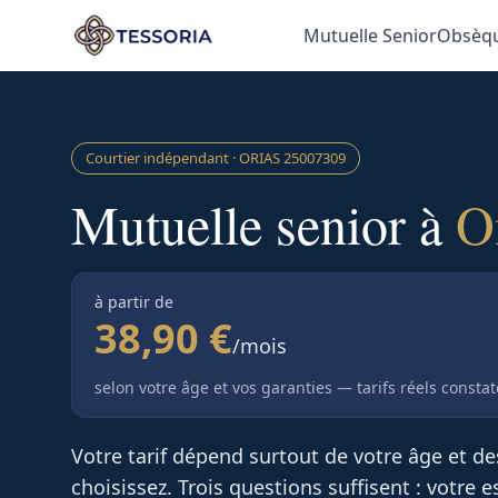
Aller au contenu principal
Mutuelle Senior
Obsèq
Courtier indépendant · ORIAS
25007309
Mutuelle senior à
O
à partir de
38,90 €
/mois
selon votre âge et vos garanties — tarifs réels consta
Votre tarif dépend surtout de votre âge et d
choisissez. Trois questions suffisent : votre