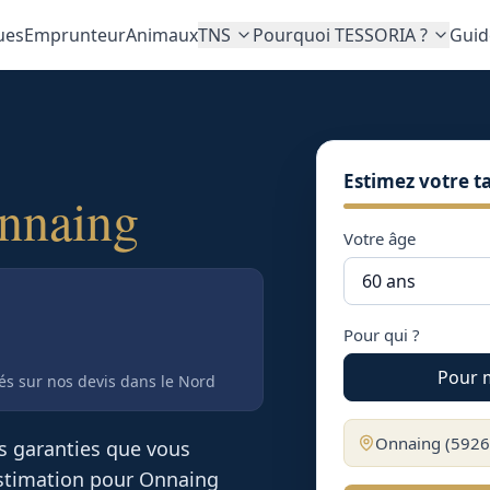
ues
Emprunteur
Animaux
TNS
Pourquoi TESSORIA ?
Guid
Estimez votre ta
nnaing
Votre âge
Pour qui ?
Pour 
tés sur nos devis
dans le Nord
Onnaing
(
5926
es garanties que vous
 estimation pour
Onnaing