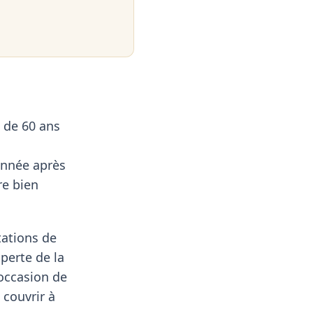
 de 60 ans
 année après
re bien
tations de
 perte de la
'occasion de
 couvrir à