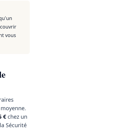
 qu'un
 couvrir
nt vous
le
raires
 moyenne.
5 €
chez un
a Sécurité