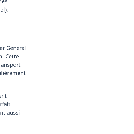
des
ol).
ier General
m. Cette
ransport
culièrement
ant
rfait
nt aussi