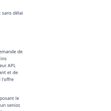
 sans délai
demande de
cins
teur APL
ant et de
l'offre
oposant le
un senior,