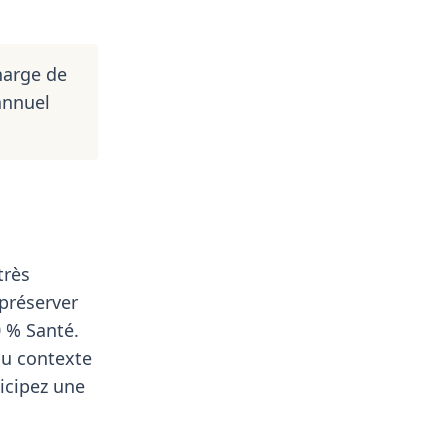
harge de
annuel
très
préserver
0 % Santé.
au contexte
ticipez une