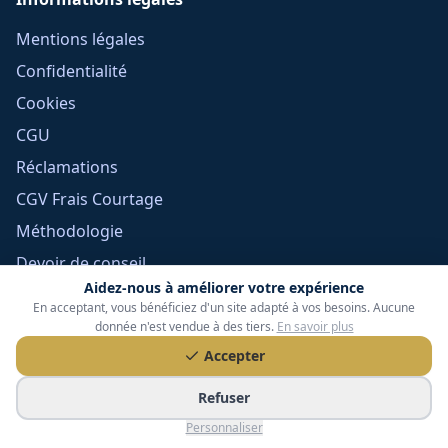
Mentions légales
Confidentialité
Cookies
CGU
Réclamations
CGV Frais Courtage
Méthodologie
Devoir de conseil
Aidez-nous à améliorer votre expérience
Politique éditoriale
En acceptant, vous bénéficiez d'un site adapté à vos besoins. Aucune
Gérer mes cookies
donnée n'est vendue à des tiers.
En savoir plus
Accepter
Refuser
Personnaliser