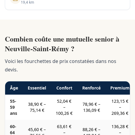
19,4 km
Combien coûte une mutuelle senior à
Neuville-Saint-Rémy ?
Voici les fourchettes de prix constatées dans nos
devis.
Âge
Essentiel
Confort
Renforcé
Premium
55-
52,04 €
123,15 €
38,90 €
–
78,96 €
–
59
–
–
75,14 €
136,09 €
ans
100,26 €
269,36 €
60-
63,61 €
136,28 €
45,60 €
–
88,26 €
–
64
–
–