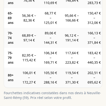
76,56 €
148,84 €
ans
110,69 €
283,73 €
65-
68,77 €
150,47 €
56,36 €
–
95,66 €
–
69
–
–
82,36 €
166,66 €
ans
125,01 €
312,06 €
70-
89,06 €
166,13 €
68,89 €
–
96,12 €
–
74
–
–
97,14 €
191,14 €
ans
144,31 €
371,84 €
75-
106,34 €
117,64 €
183,42 €
82,95 €
–
79
–
–
–
115,42 €
ans
169,71 €
223,82 €
440,35 €
106,01 €
105,50 €
119,54 €
202,51 €
80+
–
–
–
–
ans
172,27 €
288,16 €
371,30 €
695,62 €
Fourchettes indicatives constatées dans nos devis à
Neuville-
Saint-Rémy
(
59
). Prix réel selon votre profil.