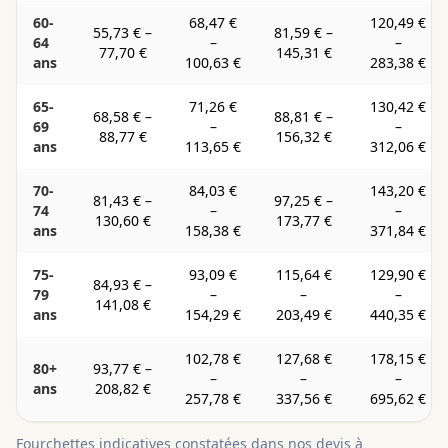
60-
68,47 €
120,49 €
55,73 €
–
81,59 €
–
64
–
–
77,70 €
145,31 €
ans
100,63 €
283,38 €
65-
71,26 €
130,42 €
68,58 €
–
88,81 €
–
69
–
–
88,77 €
156,32 €
ans
113,65 €
312,06 €
70-
84,03 €
143,20 €
81,43 €
–
97,25 €
–
74
–
–
130,60 €
173,77 €
ans
158,38 €
371,84 €
75-
93,09 €
115,64 €
129,90 €
84,93 €
–
79
–
–
–
141,08 €
ans
154,29 €
203,49 €
440,35 €
102,78 €
127,68 €
178,15 €
80+
93,77 €
–
–
–
–
ans
208,82 €
257,78 €
337,56 €
695,62 €
Fourchettes indicatives constatées dans nos devis à