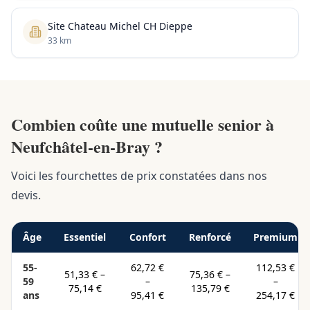
Site Chateau Michel CH Dieppe
33 km
Combien coûte une mutuelle senior à
Neufchâtel-en-Bray ?
Voici les fourchettes de prix constatées dans nos
devis.
Âge
Essentiel
Confort
Renforcé
Premium
55-
62,72 €
112,53 €
51,33 €
–
75,36 €
–
59
–
–
75,14 €
135,79 €
ans
95,41 €
254,17 €