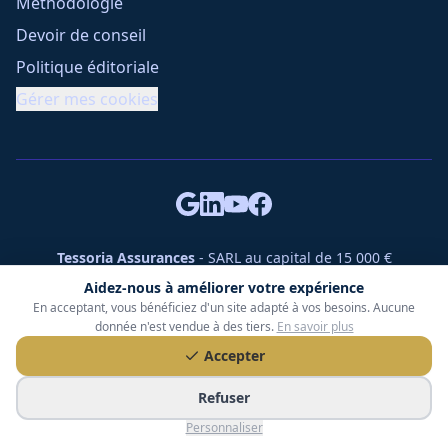
Méthodologie
Devoir de conseil
Politique éditoriale
Gérer mes cookies
Tessoria Assurances
- SARL au capital de 15 000 €
ORIAS n° 25007309 - RCS 990 206 179 - Membre du réseau
Aidez-nous à améliorer votre expérience
360 Courtage
En acceptant, vous bénéficiez d'un site adapté à vos besoins. Aucune
RC Pro : Klarity - Contrat n° CCOUK000785
donnée n'est vendue à des tiers.
En savoir plus
49 chemin des Gardettes Sine, 06570 Saint-Paul-de-Vence
Accepter
©
2026
Tessoria Assurances. Tous droits réservés.
Refuser
Personnaliser