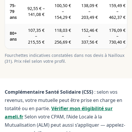
75-
100,50 €
138,09 €
159,49 €
92,55 €
–
79
–
–
–
141,08 €
ans
154,29 €
203,49 €
462,37 €
107,35 €
118,03 €
152,46 €
176,09 €
80+
–
–
–
–
ans
215,55 €
256,69 €
337,56 €
730,40 €
Fourchettes indicatives constatées dans nos devis à
Nailloux
(
31
). Prix réel selon votre profil.
Complémentaire Santé Solidaire (CSS)
: selon vos
revenus, votre mutuelle peut être prise en charge en
totalité ou en partie.
Vérifier mon éligibilité sur
ameli.fr
Selon votre CPAM, l’Aide Locale à la
Mutualisation (ALM) peut aussi s’appliquer — appelez-