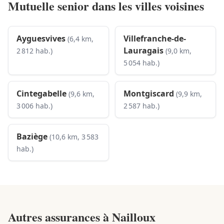
Mutuelle senior dans les villes voisines
Ayguesvives
Villefranche-de-
(6,4 km,
Lauragais
2 812 hab.)
(9,0 km,
5 054 hab.)
Cintegabelle
Montgiscard
(9,6 km,
(9,9 km,
3 006 hab.)
2 587 hab.)
Baziège
(10,6 km, 3 583
hab.)
Autres assurances à
Nailloux