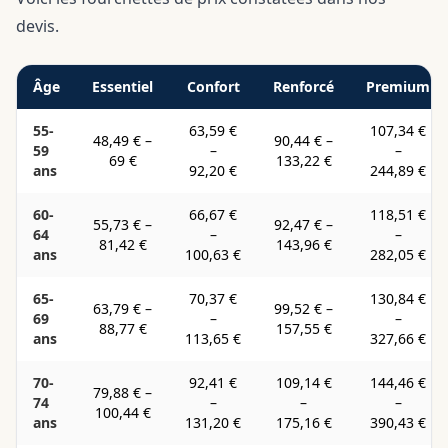
devis.
Âge
Essentiel
Confort
Renforcé
Premium
55-
63,59 €
107,34 €
48,49 €
–
90,44 €
–
59
–
–
69 €
133,22 €
ans
92,20 €
244,89 €
60-
66,67 €
118,51 €
55,73 €
–
92,47 €
–
64
–
–
81,42 €
143,96 €
ans
100,63 €
282,05 €
65-
70,37 €
130,84 €
63,79 €
–
99,52 €
–
69
–
–
88,77 €
157,55 €
ans
113,65 €
327,66 €
70-
92,41 €
109,14 €
144,46 €
79,88 €
–
74
–
–
–
100,44 €
ans
131,20 €
175,16 €
390,43 €