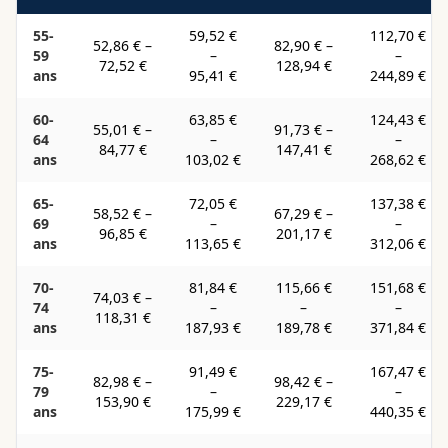
55-
59,52 €
112,70 €
52,86 €
–
82,90 €
–
59
–
–
72,52 €
128,94 €
ans
95,41 €
244,89 €
60-
63,85 €
124,43 €
55,01 €
–
91,73 €
–
64
–
–
84,77 €
147,41 €
ans
103,02 €
268,62 €
65-
72,05 €
137,38 €
58,52 €
–
67,29 €
–
69
–
–
96,85 €
201,17 €
ans
113,65 €
312,06 €
70-
81,84 €
115,66 €
151,68 €
74,03 €
–
74
–
–
–
118,31 €
ans
187,93 €
189,78 €
371,84 €
75-
91,49 €
167,47 €
82,98 €
–
98,42 €
–
79
–
–
153,90 €
229,17 €
ans
175,99 €
440,35 €