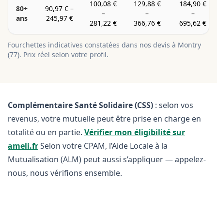
100,08 €
129,88 €
184,90 €
80+
90,97 €
–
–
–
–
ans
245,97 €
281,22 €
366,76 €
695,62 €
Fourchettes indicatives constatées dans nos devis à
Montry
(
77
). Prix réel selon votre profil.
Complémentaire Santé Solidaire (CSS)
: selon vos
revenus, votre mutuelle peut être prise en charge en
totalité ou en partie.
Vérifier mon éligibilité sur
ameli.fr
Selon votre CPAM, l’Aide Locale à la
Mutualisation (ALM) peut aussi s’appliquer — appelez-
nous, nous vérifions ensemble.