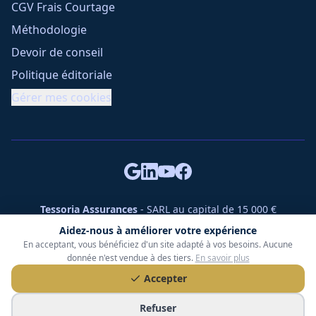
CGV Frais Courtage
Méthodologie
Devoir de conseil
Politique éditoriale
Gérer mes cookies
Tessoria Assurances
- SARL au capital de 15 000 €
ORIAS n° 25007309 - RCS 990 206 179 - Membre du réseau
Aidez-nous à améliorer votre expérience
360 Courtage
En acceptant, vous bénéficiez d'un site adapté à vos besoins. Aucune
RC Pro : Klarity - Contrat n° CCOUK000785
donnée n'est vendue à des tiers.
En savoir plus
49 chemin des Gardettes Sine, 06570 Saint-Paul-de-Vence
Accepter
©
2026
Tessoria Assurances. Tous droits réservés.
Refuser