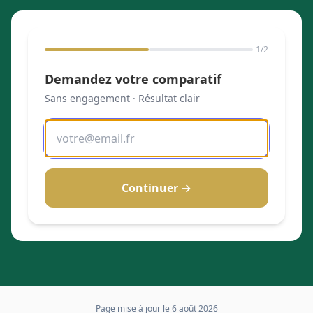
1
/2
Demandez votre comparatif
Sans engagement · Résultat clair
Continuer →
Page mise à jour le
6 août 2026