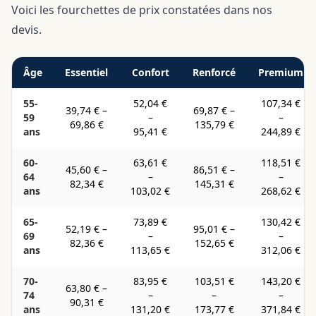
Voici les fourchettes de prix constatées dans nos
devis.
Âge
Essentiel
Confort
Renforcé
Premium
55-
52,04 €
107,34 €
39,74 €
–
69,87 €
–
59
–
–
69,86 €
135,79 €
ans
95,41 €
244,89 €
60-
63,61 €
118,51 €
45,60 €
–
86,51 €
–
64
–
–
82,34 €
145,31 €
ans
103,02 €
268,62 €
65-
73,89 €
130,42 €
52,19 €
–
95,01 €
–
69
–
–
82,36 €
152,65 €
ans
113,65 €
312,06 €
70-
83,95 €
103,51 €
143,20 €
63,80 €
–
74
–
–
–
90,31 €
ans
131,20 €
173,77 €
371,84 €