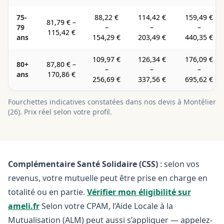
75-
88,22 €
114,42 €
159,49 €
81,79 €
–
79
–
–
–
115,42 €
ans
154,29 €
203,49 €
440,35 €
109,97 €
126,34 €
176,09 €
80+
87,80 €
–
–
–
–
ans
170,86 €
256,69 €
337,56 €
695,62 €
Fourchettes indicatives constatées dans nos devis à
Montélier
(
26
). Prix réel selon votre profil.
Complémentaire Santé Solidaire (CSS)
: selon vos
revenus, votre mutuelle peut être prise en charge en
totalité ou en partie.
Vérifier mon éligibilité sur
ameli.fr
Selon votre CPAM, l’Aide Locale à la
Mutualisation (ALM) peut aussi s’appliquer — appelez-