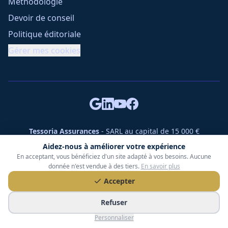
Méthodologie
Devoir de conseil
Politique éditoriale
Gérer mes cookies
Tessoria Assurances
- SARL au capital de 15 000 €
ORIAS n° 25007309 - RCS 990 206 179 - Membre du réseau
Aidez-nous à améliorer votre expérience
360 Courtage
En acceptant, vous bénéficiez d'un site adapté à vos besoins. Aucune
RC Pro : Klarity - Contrat n° CCOUK000785
donnée n'est vendue à des tiers.
En savoir plus
49 chemin des Gardettes Sine, 06570 Saint-Paul-de-Vence
Accepter
©
2026
Tessoria Assurances. Tous droits réservés.
Refuser
Personnaliser