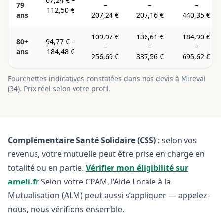
67,24 €
–
79
–
–
–
112,50 €
ans
207,24 €
207,16 €
440,35 €
109,97 €
136,61 €
184,90 €
80+
94,77 €
–
–
–
–
ans
184,48 €
256,69 €
337,56 €
695,62 €
Fourchettes indicatives constatées dans nos devis à
Mireval
(
34
). Prix réel selon votre profil.
Complémentaire Santé Solidaire (CSS)
: selon vos
revenus, votre mutuelle peut être prise en charge en
totalité ou en partie.
Vérifier mon éligibilité sur
ameli.fr
Selon votre CPAM, l’Aide Locale à la
Mutualisation (ALM) peut aussi s’appliquer — appelez-
nous, nous vérifions ensemble.