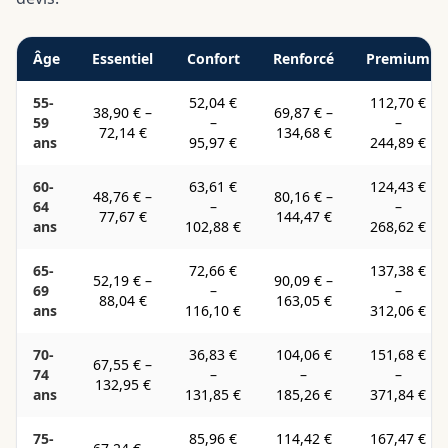
Âge
Essentiel
Confort
Renforcé
Premium
55-
52,04 €
112,70 €
38,90 €
–
69,87 €
–
59
–
–
72,14 €
134,68 €
ans
95,97 €
244,89 €
60-
63,61 €
124,43 €
48,76 €
–
80,16 €
–
64
–
–
77,67 €
144,47 €
ans
102,88 €
268,62 €
65-
72,66 €
137,38 €
52,19 €
–
90,09 €
–
69
–
–
88,04 €
163,05 €
ans
116,10 €
312,06 €
70-
36,83 €
104,06 €
151,68 €
67,55 €
–
74
–
–
–
132,95 €
ans
131,85 €
185,26 €
371,84 €
75-
85,96 €
114,42 €
167,47 €