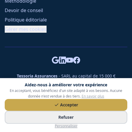
Méthodologie
Devoir de conseil
Politique éditoriale
Gérer mes cookies
Tessoria Assurances
- SARL au capital de 15 000 €
ORIAS n° 25007309 - RCS 990 206 179 - Membre du réseau
Aidez-nous à améliorer votre expérience
360 Courtage
En acceptant, vous bénéficiez d'un site adapté à vos besoins. Aucune
RC Pro : Klarity - Contrat n° CCOUK000785
donnée n'est vendue à des tiers.
En savoir plus
49 chemin des Gardettes Sine, 06570 Saint-Paul-de-Vence
Accepter
©
2026
Tessoria Assurances. Tous droits réservés.
Refuser
Personnaliser