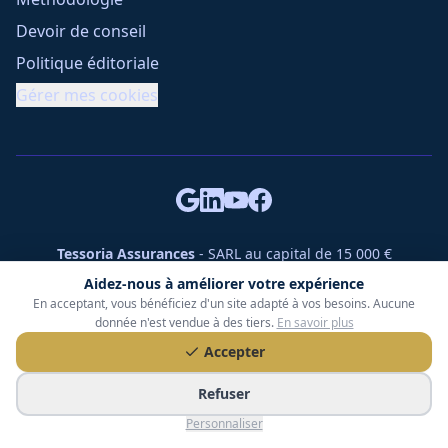
Devoir de conseil
Politique éditoriale
Gérer mes cookies
Tessoria Assurances
- SARL au capital de 15 000 €
ORIAS n° 25007309 - RCS 990 206 179 - Membre du réseau
Aidez-nous à améliorer votre expérience
360 Courtage
En acceptant, vous bénéficiez d'un site adapté à vos besoins. Aucune
RC Pro : Klarity - Contrat n° CCOUK000785
donnée n'est vendue à des tiers.
En savoir plus
49 chemin des Gardettes Sine, 06570 Saint-Paul-de-Vence
Accepter
©
2026
Tessoria Assurances. Tous droits réservés.
Refuser
Personnaliser