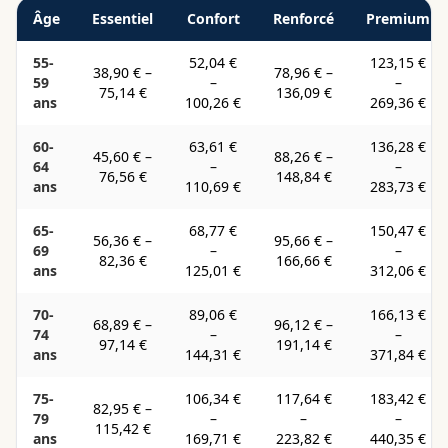
Âge
Essentiel
Confort
Renforcé
Premium
55-
52,04 €
123,15 €
38,90 €
–
78,96 €
–
59
–
–
75,14 €
136,09 €
ans
100,26 €
269,36 €
60-
63,61 €
136,28 €
45,60 €
–
88,26 €
–
64
–
–
76,56 €
148,84 €
ans
110,69 €
283,73 €
65-
68,77 €
150,47 €
56,36 €
–
95,66 €
–
69
–
–
82,36 €
166,66 €
ans
125,01 €
312,06 €
70-
89,06 €
166,13 €
68,89 €
–
96,12 €
–
74
–
–
97,14 €
191,14 €
ans
144,31 €
371,84 €
75-
106,34 €
117,64 €
183,42 €
82,95 €
–
79
–
–
–
115,42 €
ans
169,71 €
223,82 €
440,35 €