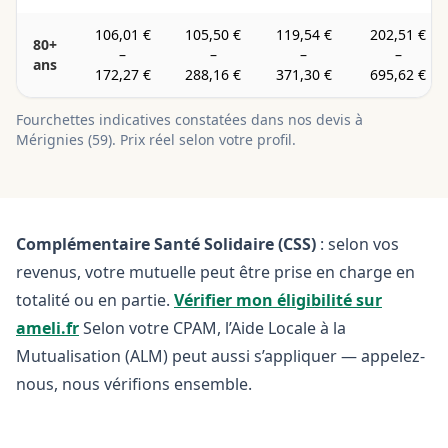
106,01 €
105,50 €
119,54 €
202,51 €
80+
–
–
–
–
ans
172,27 €
288,16 €
371,30 €
695,62 €
Fourchettes indicatives constatées dans nos devis à
Mérignies
(
59
). Prix réel selon votre profil.
Complémentaire Santé Solidaire (CSS)
: selon vos
revenus, votre mutuelle peut être prise en charge en
totalité ou en partie.
Vérifier mon éligibilité sur
ameli.fr
Selon votre CPAM, l’Aide Locale à la
Mutualisation (ALM) peut aussi s’appliquer — appelez-
nous, nous vérifions ensemble.