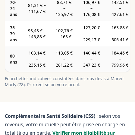
70-
88,71 €
106,97 €
142,51 €
81,31 €
–
74
–
–
–
111,67 €
ans
135,97 €
176,08 €
427,61 €
75-
127,20 €
163,88 €
93,43 €
–
102,76 €
79
–
–
146,88 €
–
163 €
ans
229,17 €
506,41 €
103,14 €
113,05 €
140,44 €
184,46 €
80+
–
–
–
–
ans
235,15 €
281,22 €
347,23 €
799,96 €
Fourchettes indicatives constatées dans nos devis à
Mareil-
Marly
(
78
). Prix réel selon votre profil.
Complémentaire Santé Solidaire (CSS)
: selon vos
revenus, votre mutuelle peut être prise en charge en
totalité ou en partie.
Vérifier mon éligibilité sur