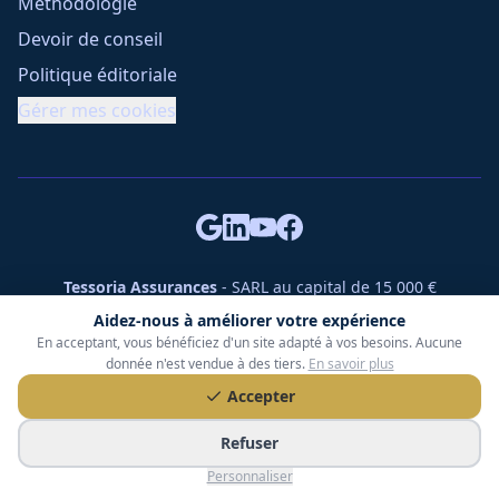
Méthodologie
Devoir de conseil
Politique éditoriale
Gérer mes cookies
Tessoria Assurances
- SARL au capital de 15 000 €
ORIAS n° 25007309 - RCS 990 206 179 - Membre du réseau
Aidez-nous à améliorer votre expérience
360 Courtage
En acceptant, vous bénéficiez d'un site adapté à vos besoins. Aucune
RC Pro : Klarity - Contrat n° CCOUK000785
donnée n'est vendue à des tiers.
En savoir plus
49 chemin des Gardettes Sine, 06570 Saint-Paul-de-Vence
Accepter
©
2026
Tessoria Assurances. Tous droits réservés.
Refuser
Personnaliser