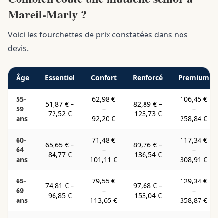
Mareil-Marly ?
Voici les fourchettes de prix constatées dans nos
devis.
Âge
Essentiel
Confort
Renforcé
Premium
55-
62,98 €
106,45 €
51,87 €
–
82,89 €
–
59
–
–
72,52 €
123,73 €
ans
92,20 €
258,84 €
60-
71,48 €
117,34 €
65,65 €
–
89,76 €
–
64
–
–
84,77 €
136,54 €
ans
101,11 €
308,91 €
65-
79,55 €
129,34 €
74,81 €
–
97,68 €
–
69
–
–
96,85 €
153,04 €
ans
113,65 €
358,87 €