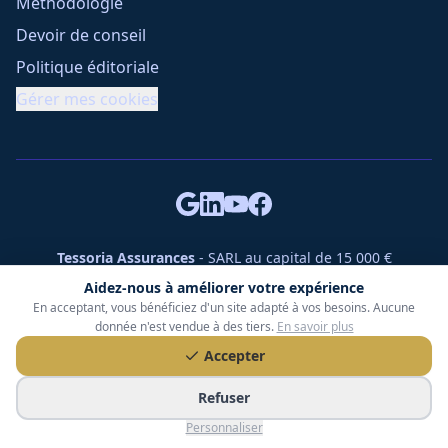
Méthodologie
Devoir de conseil
Politique éditoriale
Gérer mes cookies
Tessoria Assurances
- SARL au capital de 15 000 €
ORIAS n° 25007309 - RCS 990 206 179 - Membre du réseau
Aidez-nous à améliorer votre expérience
360 Courtage
En acceptant, vous bénéficiez d'un site adapté à vos besoins. Aucune
RC Pro : Klarity - Contrat n° CCOUK000785
donnée n'est vendue à des tiers.
En savoir plus
49 chemin des Gardettes Sine, 06570 Saint-Paul-de-Vence
Accepter
©
2026
Tessoria Assurances. Tous droits réservés.
Refuser
Personnaliser