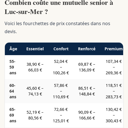
Combien coûte une mutuelle senior à
Luc-sur-Mer ?
Voici les fourchettes de prix constatées dans nos
devis.
Âge
Essentiel
Confort
Renforcé
Premium
55-
52,04 €
107,34 €
38,90 €
–
69,87 €
–
59
–
–
66,03 €
136,09 €
ans
100,26 €
269,36 €
60-
57,86 €
118,51 €
45,60 €
–
86,51 €
–
64
–
–
74,13 €
148,84 €
ans
110,69 €
283,73 €
65-
72,66 €
130,42 €
52,19 €
–
90,09 €
–
69
–
–
80,56 €
166,66 €
ans
125,01 €
300,43 €