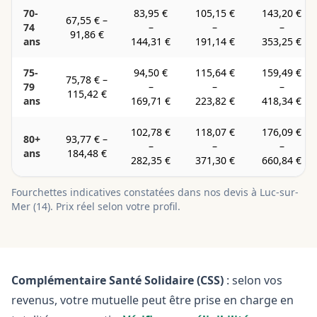
70-
83,95 €
105,15 €
143,20 €
67,55 €
–
74
–
–
–
91,86 €
ans
144,31 €
191,14 €
353,25 €
75-
94,50 €
115,64 €
159,49 €
75,78 €
–
79
–
–
–
115,42 €
ans
169,71 €
223,82 €
418,34 €
102,78 €
118,07 €
176,09 €
80+
93,77 €
–
–
–
–
ans
184,48 €
282,35 €
371,30 €
660,84 €
Fourchettes indicatives constatées dans nos devis à
Luc-sur-
Mer
(
14
). Prix réel selon votre profil.
Complémentaire Santé Solidaire (CSS)
: selon vos
revenus, votre mutuelle peut être prise en charge en