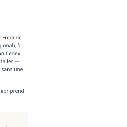
r Frederic
ional), à
yon Cedex
italier —
t sans une
nior prend