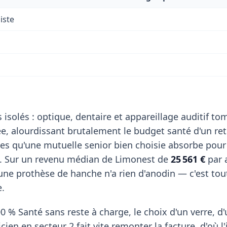
iste
 isolés : optique, dentaire et appareillage auditif t
, alourdissant brutalement le budget santé d'un retr
es qu'une mutuelle senior bien choisie absorbe pour
. Sur un revenu médian de Limonest de
25 561 €
par 
ne prothèse de hanche n'a rien d'anodin — c'est tout 
e.
0 % Santé sans reste à charge, le choix d'un verre, d
ien en secteur 2 fait vite remonter la facture, d'où l'