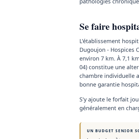
pathologies chronique
Se faire hospi
L'établissement hospit
Dugoujon - Hospices Civ
environ 7 km. À 7,1 km
04) constitue une alte
chambre individuelle 
bonne garantie hospita
S'y ajoute le forfait jou
généralement en charg
UN BUDGET SENIOR S