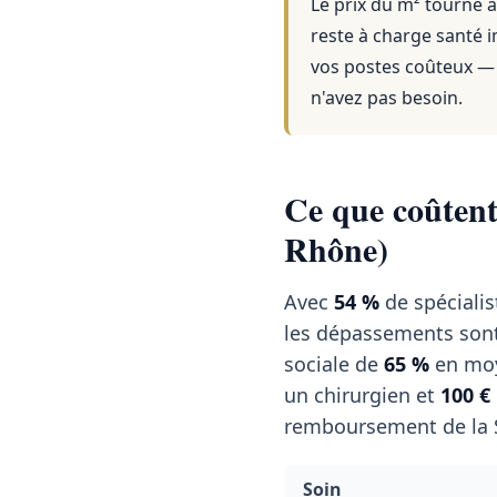
Le prix du m² tourne a
reste à charge santé i
vos postes coûteux — 
n'avez pas besoin.
Ce que coûtent 
Rhône)
Avec
54 %
de spécialis
les dépassements sont 
sociale de
65 %
en moy
un chirurgien et
100 €
remboursement de la S
Soin