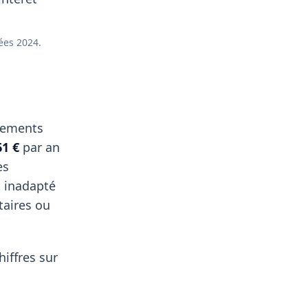
ées 2024.
ssements
61 €
par an
es
t inadapté
taires ou
hiffres sur