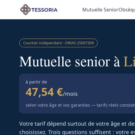
Aller au contenu principal
Mutuelle Senior
Obsèq
Courtier indépendant · ORIAS
25007309
Mutuelle senior à
L
à partir de
47,54 €
/mois
selon votre âge et vos garanties — tarifs réels consta
Votre tarif dépend surtout de votre âge et d
choisissez. Trois questions suffisent : votre