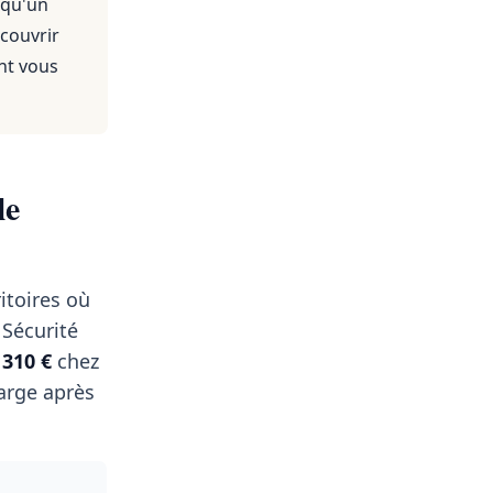
 qu'un
 couvrir
nt vous
le
itoires où
 Sécurité
t
310 €
chez
arge après