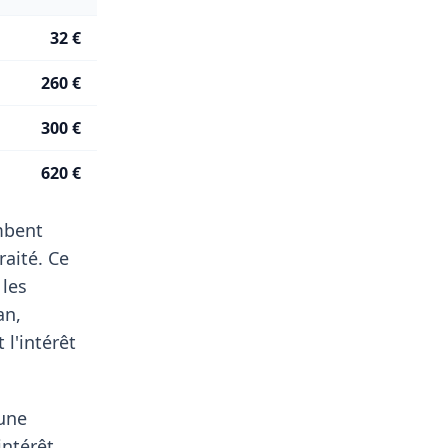
32 €
260 €
300 €
620 €
ombent
aité. Ce
 les
an,
l'intérêt
'une
intérêt