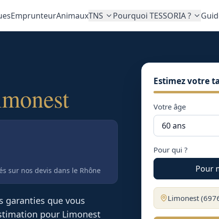
ues
Emprunteur
Animaux
TNS
Pourquoi TESSORIA ?
Guid
Estimez votre ta
imonest
Votre âge
Pour qui ?
Pour 
tés sur nos devis
dans le Rhône
Limonest
(
697
es garanties que vous
 estimation pour
Limonest