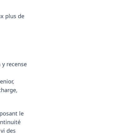
ux plus de
n y recense
enior,
charge,
oposant le
ontinuité
vi des