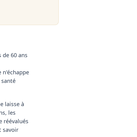
s de 60 ans
e n'échappe
e santé
e laisse à
ns, les
re réévalués
t savoir