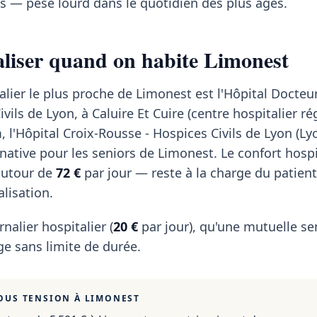
s — pèse lourd dans le quotidien des plus âgés.
taliser quand on habite Limonest
alier le plus proche de Limonest est l'Hôpital Docteu
ils de Lyon, à Caluire Et Cuire (centre hospitalier rég
, l'Hôpital Croix-Rousse - Hospices Civils de Lyon (L
rnative pour les seniors de Limonest. Le confort hosp
autour de
72 €
par jour — reste à la charge du patien
lisation.
rnalier hospitalier (
20 €
par jour), qu'une mutuelle se
e sans limite de durée.
OUS TENSION À
LIMONEST