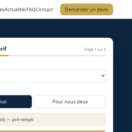
es
Actualités
FAQ
Contact
Demander un devis
rif
Étape
1
sur 3
moi
Pour nous deux
60
) — pré-rempli