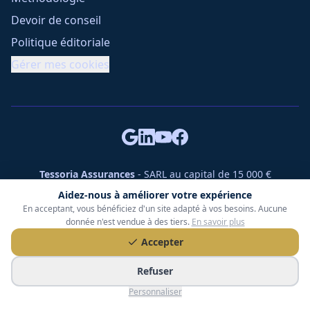
Devoir de conseil
Politique éditoriale
Gérer mes cookies
Tessoria Assurances
- SARL au capital de 15 000 €
ORIAS n° 25007309 - RCS 990 206 179 - Membre du réseau
Aidez-nous à améliorer votre expérience
360 Courtage
En acceptant, vous bénéficiez d'un site adapté à vos besoins. Aucune
RC Pro : Klarity - Contrat n° CCOUK000785
donnée n'est vendue à des tiers.
En savoir plus
49 chemin des Gardettes Sine, 06570 Saint-Paul-de-Vence
Accepter
©
2026
Tessoria Assurances. Tous droits réservés.
Refuser
Personnaliser