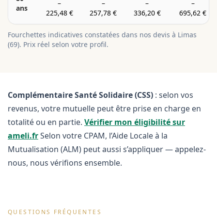
–
–
–
–
ans
225,48 €
257,78 €
336,20 €
695,62 €
Fourchettes indicatives constatées dans nos devis à
Limas
(
69
). Prix réel selon votre profil.
Complémentaire Santé Solidaire (CSS)
: selon vos
revenus, votre mutuelle peut être prise en charge en
totalité ou en partie.
Vérifier mon éligibilité sur
ameli.fr
Selon votre CPAM, l’Aide Locale à la
Mutualisation (ALM) peut aussi s’appliquer — appelez-
nous, nous vérifions ensemble.
QUESTIONS FRÉQUENTES