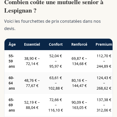
Combien coûte une mutuelle senior à
Lespignan ?
Voici les fourchettes de prix constatées dans nos
devis.
Âge
Essentiel
Confort
Renforcé
Premium
55-
52,04 €
112,70 €
38,90 €
–
69,87 €
–
59
–
–
72,14 €
134,68 €
ans
95,97 €
244,89 €
60-
63,61 €
124,43 €
48,76 €
–
80,16 €
–
64
–
–
77,67 €
144,47 €
ans
102,88 €
268,62 €
65-
72,66 €
137,38 €
52,19 €
–
90,09 €
–
69
–
–
88,04 €
163,05 €
ans
116,10 €
312,06 €