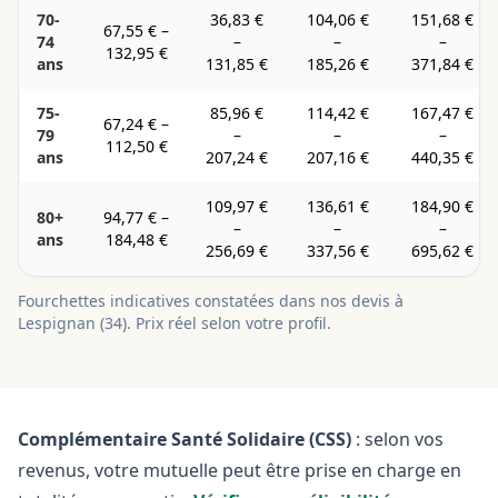
70-
36,83 €
104,06 €
151,68 €
67,55 €
–
74
–
–
–
132,95 €
ans
131,85 €
185,26 €
371,84 €
75-
85,96 €
114,42 €
167,47 €
67,24 €
–
79
–
–
–
112,50 €
ans
207,24 €
207,16 €
440,35 €
109,97 €
136,61 €
184,90 €
80+
94,77 €
–
–
–
–
ans
184,48 €
256,69 €
337,56 €
695,62 €
Fourchettes indicatives constatées dans nos devis à
Lespignan
(
34
). Prix réel selon votre profil.
Complémentaire Santé Solidaire (CSS)
: selon vos
revenus, votre mutuelle peut être prise en charge en