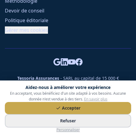
Méthodologie
Devoir de conseil
Politique éditoriale
Gérer mes cookies
Tessoria Assurances
- SARL au capital de 15 000 €
ORIAS n° 25007309 - RCS 990 206 179 - Membre du réseau
Aidez-nous à améliorer votre expérience
360 Courtage
En acceptant, vous bénéficiez d'un site adapté à vos besoins. Aucune
RC Pro : Klarity - Contrat n° CCOUK000785
donnée n'est vendue à des tiers.
En savoir plus
49 chemin des Gardettes Sine, 06570 Saint-Paul-de-Vence
Accepter
©
2026
Tessoria Assurances. Tous droits réservés.
Refuser
Personnaliser