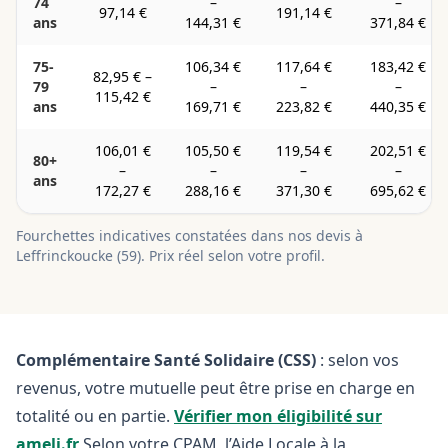
74
–
–
97,14 €
191,14 €
ans
144,31 €
371,84 €
75-
106,34 €
117,64 €
183,42 €
82,95 €
–
79
–
–
–
115,42 €
ans
169,71 €
223,82 €
440,35 €
106,01 €
105,50 €
119,54 €
202,51 €
80+
–
–
–
–
ans
172,27 €
288,16 €
371,30 €
695,62 €
Fourchettes indicatives constatées dans nos devis à
Leffrinckoucke
(
59
). Prix réel selon votre profil.
Complémentaire Santé Solidaire (CSS)
: selon vos
revenus, votre mutuelle peut être prise en charge en
totalité ou en partie.
Vérifier mon éligibilité sur
ameli.fr
Selon votre CPAM, l’Aide Locale à la