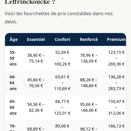
Leffrinckoucke ?
Voici les fourchettes de prix constatées dans nos
devis.
Âge
Essentiel
Confort
Renforcé
Premium
55-
52,04 €
123,15 €
38,90 €
–
78,96 €
–
59
–
–
75,14 €
136,09 €
ans
100,26 €
269,36 €
60-
63,61 €
136,28 €
45,60 €
–
88,26 €
–
64
–
–
76,56 €
148,84 €
ans
110,69 €
283,73 €
65-
68,77 €
150,47 €
56,36 €
–
95,66 €
–
69
–
–
82,36 €
166,66 €
ans
125,01 €
312,06 €
70-
89,06 €
166,13 €
68,89 €
–
96,12 €
–