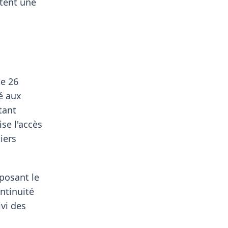
ptent une
te 26
é aux
tant
se l'accès
iers
oposant le
ontinuité
vi des