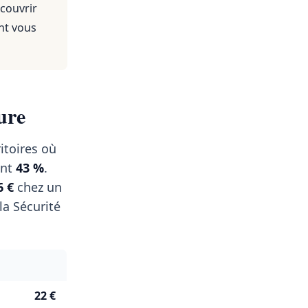
 couvrir
nt vous
ure
itoires où
ent
43 %
.
6 €
chez un
a Sécurité
22 €