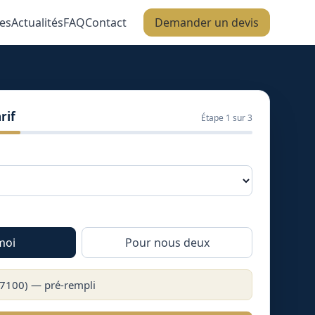
es
Actualités
FAQ
Contact
Demander un devis
rif
Étape
1
sur 3
moi
Pour nous deux
7100
) — pré-rempli