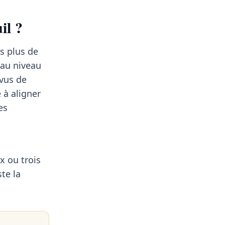
il ?
es plus de
 au niveau
vus de
 à aligner
es
x ou trois
te la