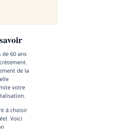
savoir
s de 60 ans
ncrètement.
ement de la
elle
mite votre
talisation.
t à choisir
éel. Voici
on