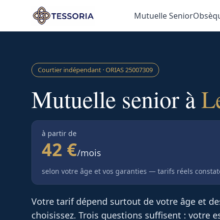
Aller au contenu principal
Mutuelle Senior
Obsèq
Courtier indépendant · ORIAS
25007309
Mutuelle senior à
L
à partir de
42 €
/mois
selon votre âge et vos garanties — tarifs réels consta
Votre tarif dépend surtout de votre âge et d
choisissez. Trois questions suffisent : votre