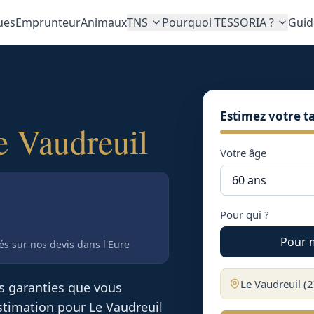
ues
Emprunteur
Animaux
TNS
Pourquoi TESSORIA ?
Guid
Estimez votre ta
e Vaudreuil
Votre âge
Pour qui ?
Pour 
tés sur nos devis
dans l'Eure
Le Vaudreuil
(
2
es garanties que vous
 estimation pour
Le Vaudreuil