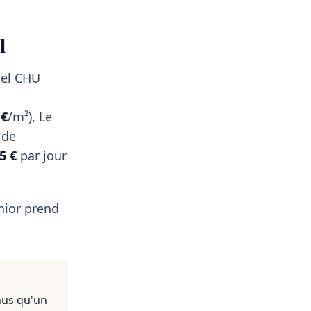
l
sel CHU
 €
/m²), Le
 de
5 €
par jour
nior prend
nus qu'un