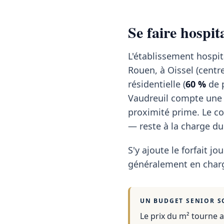
Se faire hospi
L'établissement hospit
Rouen, à Oissel (centr
résidentielle (
60 %
de p
Vaudreuil compte une p
proximité prime. Le c
— reste à la charge du
S'y ajoute le forfait jou
généralement en charg
UN BUDGET SENIOR S
Le prix du m² tourne a