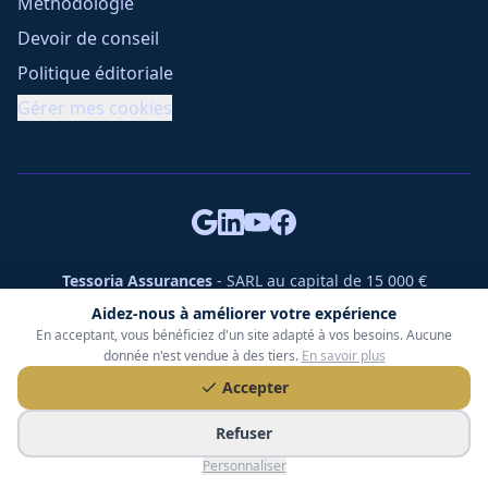
Méthodologie
Devoir de conseil
Politique éditoriale
Gérer mes cookies
Tessoria Assurances
- SARL au capital de 15 000 €
ORIAS n° 25007309 - RCS 990 206 179 - Membre du réseau
Aidez-nous à améliorer votre expérience
360 Courtage
En acceptant, vous bénéficiez d'un site adapté à vos besoins. Aucune
RC Pro : Klarity - Contrat n° CCOUK000785
donnée n'est vendue à des tiers.
En savoir plus
49 chemin des Gardettes Sine, 06570 Saint-Paul-de-Vence
Accepter
©
2026
Tessoria Assurances. Tous droits réservés.
Refuser
Personnaliser