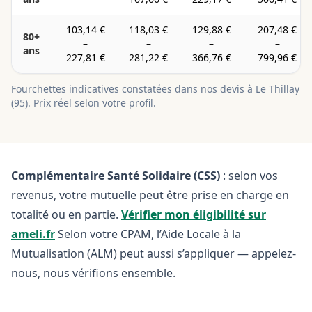
103,14 €
118,03 €
129,88 €
207,48 €
80+
–
–
–
–
ans
227,81 €
281,22 €
366,76 €
799,96 €
Fourchettes indicatives constatées dans nos devis à
Le Thillay
(
95
). Prix réel selon votre profil.
Complémentaire Santé Solidaire (CSS)
: selon vos
revenus, votre mutuelle peut être prise en charge en
totalité ou en partie.
Vérifier mon éligibilité sur
ameli.fr
Selon votre CPAM, l’Aide Locale à la
Mutualisation (ALM) peut aussi s’appliquer — appelez-
nous, nous vérifions ensemble.