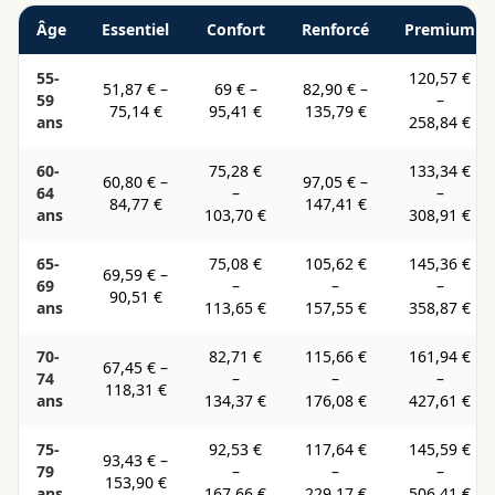
Âge
Essentiel
Confort
Renforcé
Premium
55-
120,57 €
51,87 €
–
69 €
–
82,90 €
–
59
–
75,14 €
95,41 €
135,79 €
ans
258,84 €
60-
75,28 €
133,34 €
60,80 €
–
97,05 €
–
64
–
–
84,77 €
147,41 €
ans
103,70 €
308,91 €
65-
75,08 €
105,62 €
145,36 €
69,59 €
–
69
–
–
–
90,51 €
ans
113,65 €
157,55 €
358,87 €
70-
82,71 €
115,66 €
161,94 €
67,45 €
–
74
–
–
–
118,31 €
ans
134,37 €
176,08 €
427,61 €
75-
92,53 €
117,64 €
145,59 €
93,43 €
–
79
–
–
–
153,90 €
ans
167,66 €
229,17 €
506,41 €