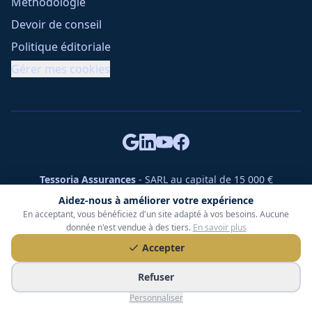
Méthodologie
Devoir de conseil
Politique éditoriale
Gérer mes cookies
Tessoria Assurances
- SARL au capital de 15 000 €
ORIAS n° 25007309 - RCS 990 206 179 - Membre du réseau
Aidez-nous à améliorer votre expérience
360 Courtage
En acceptant, vous bénéficiez d'un site adapté à vos besoins. Aucune
RC Pro : Klarity - Contrat n° CCOUK000785
donnée n'est vendue à des tiers.
En savoir plus
49 chemin des Gardettes Sine, 06570 Saint-Paul-de-Vence
Accepter
©
2026
Tessoria Assurances. Tous droits réservés.
Refuser
Personnaliser