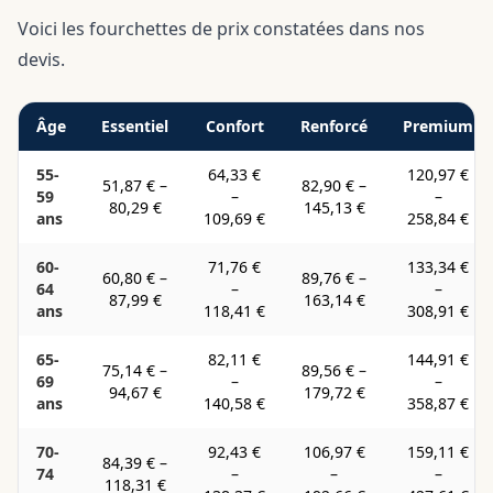
Voici les fourchettes de prix constatées dans nos
devis.
Âge
Essentiel
Confort
Renforcé
Premium
55-
64,33 €
120,97 €
51,87 €
–
82,90 €
–
59
–
–
80,29 €
145,13 €
ans
109,69 €
258,84 €
60-
71,76 €
133,34 €
60,80 €
–
89,76 €
–
64
–
–
87,99 €
163,14 €
ans
118,41 €
308,91 €
65-
82,11 €
144,91 €
75,14 €
–
89,56 €
–
69
–
–
94,67 €
179,72 €
ans
140,58 €
358,87 €
70-
92,43 €
106,97 €
159,11 €
84,39 €
–
74
–
–
–
118,31 €