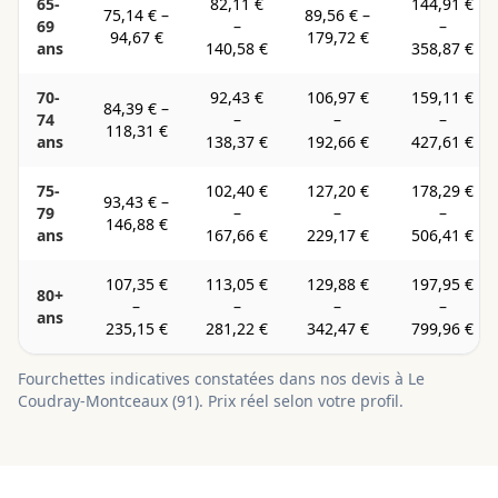
65-
82,11 €
144,91 €
75,14 €
–
89,56 €
–
69
–
–
94,67 €
179,72 €
ans
140,58 €
358,87 €
70-
92,43 €
106,97 €
159,11 €
84,39 €
–
74
–
–
–
118,31 €
ans
138,37 €
192,66 €
427,61 €
75-
102,40 €
127,20 €
178,29 €
93,43 €
–
79
–
–
–
146,88 €
ans
167,66 €
229,17 €
506,41 €
107,35 €
113,05 €
129,88 €
197,95 €
80+
–
–
–
–
ans
235,15 €
281,22 €
342,47 €
799,96 €
Fourchettes indicatives constatées dans nos devis à
Le
Coudray-Montceaux
(
91
). Prix réel selon votre profil.