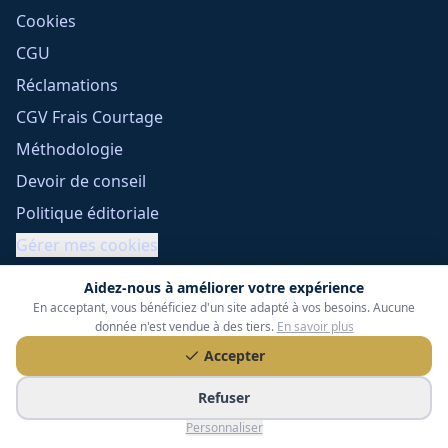
Cookies
CGU
Réclamations
CGV Frais Courtage
Méthodologie
Devoir de conseil
Politique éditoriale
Gérer mes cookies
Aidez-nous à améliorer votre expérience
En acceptant, vous bénéficiez d'un site adapté à vos besoins. Aucune
donnée n'est vendue à des tiers.
En savoir plus
Accepter
Refuser
Tessoria Assurances
- SARL au capital de 15 000 €
ORIAS n° 25007309 - RCS 990 206 179 - Membre du réseau
Personnaliser
360 Courtage