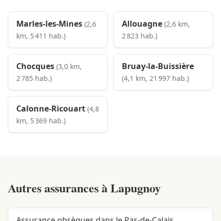
Marles-les-Mines
Allouagne
(2,6
(2,6 km,
km, 5 411 hab.)
2 823 hab.)
Chocques
Bruay-la-Buissière
(3,0 km,
2 785 hab.)
(4,1 km, 21 997 hab.)
Calonne-Ricouart
(4,8
km, 5 369 hab.)
Autres assurances à
Lapugnoy
Assurance obsèques dans le Pas-de-Calais