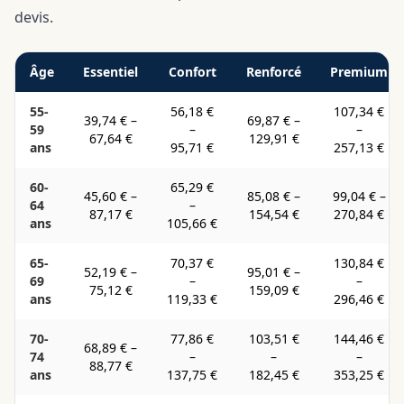
devis.
Âge
Essentiel
Confort
Renforcé
Premium
55-
56,18 €
107,34 €
39,74 €
–
69,87 €
–
59
–
–
67,64 €
129,91 €
ans
95,71 €
257,13 €
60-
65,29 €
45,60 €
–
85,08 €
–
99,04 €
–
64
–
87,17 €
154,54 €
270,84 €
ans
105,66 €
65-
70,37 €
130,84 €
52,19 €
–
95,01 €
–
69
–
–
75,12 €
159,09 €
ans
119,33 €
296,46 €
70-
77,86 €
103,51 €
144,46 €
68,89 €
–
74
–
–
–
88,77 €
ans
137,75 €
182,45 €
353,25 €