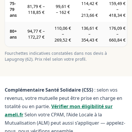
75-
114,42 €
159,49 €
81,79 €
–
99,61 €
79
–
–
118,85 €
–
162 €
ans
213,66 €
418,34 €
110,06 €
136,61 €
176,09 €
80+
94,77 €
–
–
–
–
ans
172,27 €
269,52 €
354,43 €
660,84 €
Fourchettes indicatives constatées dans nos devis à
Lapugnoy
(
62
). Prix réel selon votre profil.
Complémentaire Santé Solidaire (CSS)
: selon vos
revenus, votre mutuelle peut être prise en charge en
totalité ou en partie.
Vérifier mon éligibilité sur
ameli.fr
Selon votre CPAM, l’Aide Locale à la
Mutualisation (ALM) peut aussi s’appliquer — appelez-
nous, nous vérifions ensemble.