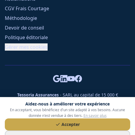
CGV Frais Courtage
Méthodologie
Devoir de conseil
Politique éditoriale
Gérer mes cookies
Tessoria Assurances
- SARL au capital de 15 000 €
ORIAS n° 25007309 - RCS 990 206 179 - Membre du réseau
Aidez-nous à améliorer votre expérience
360 Courtage
En acceptant, vous bénéficiez d'un site adapté à vos besoins. Aucune
RC Pro : Klarity - Contrat n° CCOUK000785
donnée n'est vendue à des tiers.
En savoir plus
49 chemin des Gardettes Sine, 06570 Saint-Paul-de-Vence
Accepter
©
2026
Tessoria Assurances. Tous droits réservés.