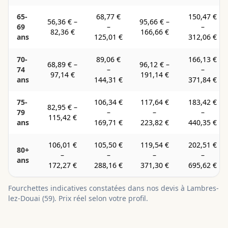
65-
68,77 €
150,47 €
56,36 €
–
95,66 €
–
69
–
–
82,36 €
166,66 €
ans
125,01 €
312,06 €
70-
89,06 €
166,13 €
68,89 €
–
96,12 €
–
74
–
–
97,14 €
191,14 €
ans
144,31 €
371,84 €
75-
106,34 €
117,64 €
183,42 €
82,95 €
–
79
–
–
–
115,42 €
ans
169,71 €
223,82 €
440,35 €
106,01 €
105,50 €
119,54 €
202,51 €
80+
–
–
–
–
ans
172,27 €
288,16 €
371,30 €
695,62 €
Fourchettes indicatives constatées dans nos devis à
Lambres-
lez-Douai
(
59
). Prix réel selon votre profil.