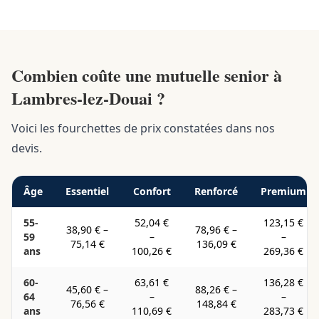
Combien coûte une mutuelle senior à
Lambres-lez-Douai ?
Voici les fourchettes de prix constatées dans nos
devis.
Âge
Essentiel
Confort
Renforcé
Premium
55-
52,04 €
123,15 €
38,90 €
–
78,96 €
–
59
–
–
75,14 €
136,09 €
ans
100,26 €
269,36 €
60-
63,61 €
136,28 €
45,60 €
–
88,26 €
–
64
–
–
76,56 €
148,84 €
ans
110,69 €
283,73 €