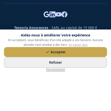
Tessoria Assurances
- SARL au capital de 15 000 €
ORIAS n° 25007309 - RCS 990 206 179 - Membre du réseau
Aidez-nous à améliorer votre expérience
360 Courtage
En acceptant, vous bénéficiez d'un site adapté à vos besoins. Aucune
RC Pro : Klarity - Contrat n° CCOUK000785
donnée n'est vendue à des tiers.
En savoir plus
49 chemin des Gardettes Sine, 06570 Saint-Paul-de-Vence
Accepter
©
2026
Tessoria Assurances. Tous droits réservés.
Refuser
Personnaliser