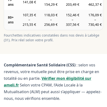
141,08 €
ans
154,29 €
203,49 €
462,37 €
107,35 €
118,03 €
152,46 €
176,09 €
80+
–
–
–
–
ans
215,55 €
256,69 €
337,56 €
730,40 €
Fourchettes indicatives constatées dans nos devis à
Labège
(
31
). Prix réel selon votre profil.
Complémentaire Santé Solidaire (CSS)
: selon vos
revenus, votre mutuelle peut être prise en charge en
totalité ou en partie.
Vérifier mon éligibilité sur
ameli.fr
Selon votre CPAM, l’Aide Locale à la
Mutualisation (ALM) peut aussi s’appliquer — appelez-
nous, nous vérifions ensemble.