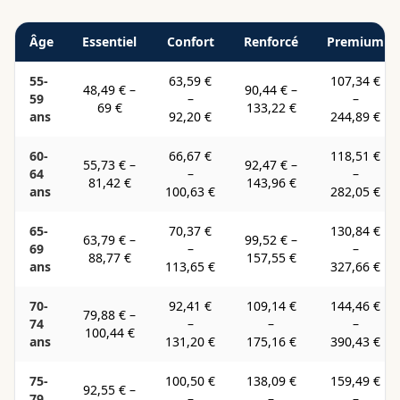
Âge
Essentiel
Confort
Renforcé
Premium
55-
63,59 €
107,34 €
48,49 €
–
90,44 €
–
59
–
–
69 €
133,22 €
ans
92,20 €
244,89 €
60-
66,67 €
118,51 €
55,73 €
–
92,47 €
–
64
–
–
81,42 €
143,96 €
ans
100,63 €
282,05 €
65-
70,37 €
130,84 €
63,79 €
–
99,52 €
–
69
–
–
88,77 €
157,55 €
ans
113,65 €
327,66 €
70-
92,41 €
109,14 €
144,46 €
79,88 €
–
74
–
–
–
100,44 €
ans
131,20 €
175,16 €
390,43 €
75-
100,50 €
138,09 €
159,49 €
92,55 €
–
79
–
–
–