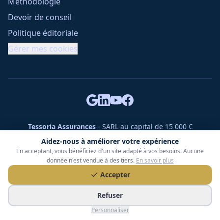
Méthodologie
Devoir de conseil
Politique éditoriale
Gérer mes cookies
Tessoria Assurances
- SARL au capital de 15 000 €
ORIAS n° 25007309 - RCS 990 206 179 - Membre du réseau
Aidez-nous à améliorer votre expérience
360 Courtage
En acceptant, vous bénéficiez d'un site adapté à vos besoins. Aucune
RC Pro : Klarity - Contrat n° CCOUK000785
donnée n'est vendue à des tiers.
En savoir plus
49 chemin des Gardettes Sine, 06570 Saint-Paul-de-Vence
Accepter
©
2026
Tessoria Assurances. Tous droits réservés.
Refuser
Personnaliser