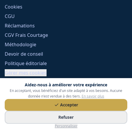
Cookies
CGU
Réclamations
CGV Frais Courtage
Méthodologie
Devoir de conseil
Politique éditoriale
Gérer mes cookies
Aidez-nous à améliorer votre expérience
En acceptant, vous bénéficiez d'un site adapté à vos besoins. Aucune
donnée n'est vendue à des tiers.
En savoir plus
Accepter
Refuser
Tessoria Assurances
- SARL au capital de 15 000 €
Personnaliser
ORIAS n° 25007309 - RCS 990 206 179 - Membre du réseau