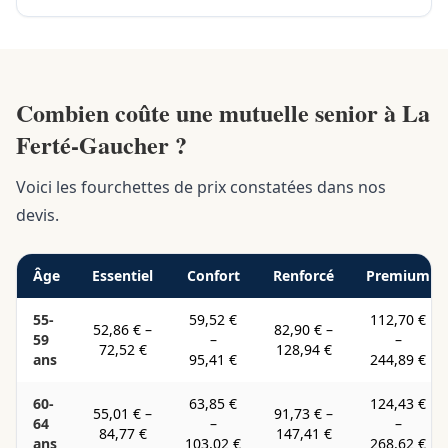
Combien coûte une mutuelle senior à La
Ferté-Gaucher ?
Voici les fourchettes de prix constatées dans nos
devis.
Âge
Essentiel
Confort
Renforcé
Premium
55-
59,52 €
112,70 €
52,86 €
–
82,90 €
–
59
–
–
72,52 €
128,94 €
ans
95,41 €
244,89 €
60-
63,85 €
124,43 €
55,01 €
–
91,73 €
–
64
–
–
84,77 €
147,41 €
ans
103,02 €
268,62 €