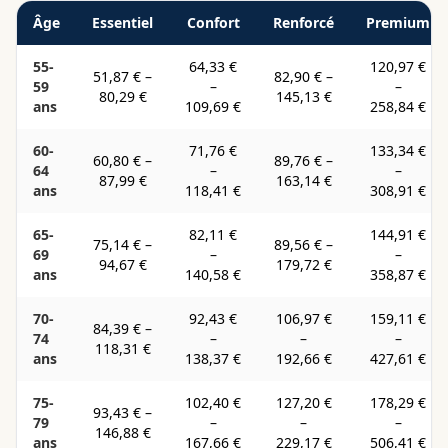
Âge
Essentiel
Confort
Renforcé
Premium
55-
64,33 €
120,97 €
51,87 €
–
82,90 €
–
59
–
–
80,29 €
145,13 €
ans
109,69 €
258,84 €
60-
71,76 €
133,34 €
60,80 €
–
89,76 €
–
64
–
–
87,99 €
163,14 €
ans
118,41 €
308,91 €
65-
82,11 €
144,91 €
75,14 €
–
89,56 €
–
69
–
–
94,67 €
179,72 €
ans
140,58 €
358,87 €
70-
92,43 €
106,97 €
159,11 €
84,39 €
–
74
–
–
–
118,31 €
ans
138,37 €
192,66 €
427,61 €
75-
102,40 €
127,20 €
178,29 €
93,43 €
–
79
–
–
–
146,88 €
ans
167,66 €
229,17 €
506,41 €