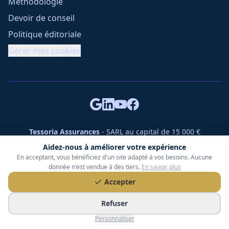
Méthodologie
Devoir de conseil
Politique éditoriale
Gérer mes cookies
Tessoria Assurances
- SARL au capital de 15 000 €
ORIAS n° 25007309 - RCS 990 206 179 - Membre du réseau
Aidez-nous à améliorer votre expérience
360 Courtage
En acceptant, vous bénéficiez d'un site adapté à vos besoins. Aucune
RC Pro : Klarity - Contrat n° CCOUK000785
donnée n'est vendue à des tiers.
En savoir plus
49 chemin des Gardettes Sine, 06570 Saint-Paul-de-Vence
Accepter
©
2026
Tessoria Assurances. Tous droits réservés.
Refuser
Personnaliser