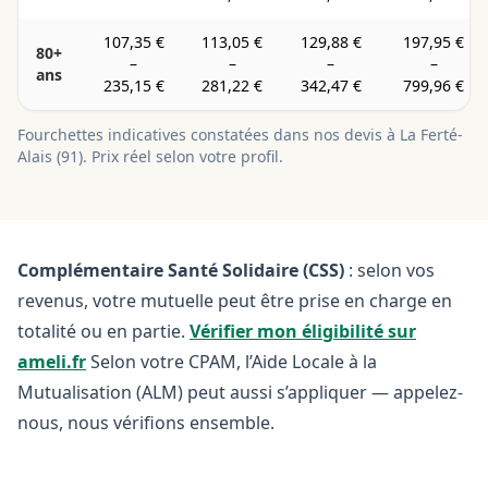
107,35 €
113,05 €
129,88 €
197,95 €
80+
–
–
–
–
ans
235,15 €
281,22 €
342,47 €
799,96 €
Fourchettes indicatives constatées dans nos devis à
La Ferté-
Alais
(
91
). Prix réel selon votre profil.
Complémentaire Santé Solidaire (CSS)
: selon vos
revenus, votre mutuelle peut être prise en charge en
totalité ou en partie.
Vérifier mon éligibilité sur
ameli.fr
Selon votre CPAM, l’Aide Locale à la
Mutualisation (ALM) peut aussi s’appliquer — appelez-
nous, nous vérifions ensemble.