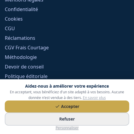
Confidentialité
Cookies
CGU
Réclamations
CGV Frais Courtage
Méthodologie
Devoir de conseil
Politique éditoriale
Gérer mes cookies
Aidez-nous à améliorer votre expérience
En acceptant, vous bénéficiez d'un site adapté à vos besoins. Aucune
donnée n'est vendue à des tiers.
En savoir plus
Accepter
Refuser
Personnaliser
Tessoria Assurances
- SARL au capital de 15 000 €