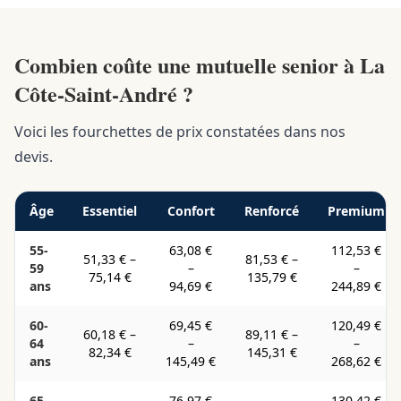
Combien coûte une mutuelle senior à La
Côte-Saint-André ?
Voici les fourchettes de prix constatées dans nos
devis.
Âge
Essentiel
Confort
Renforcé
Premium
55-
63,08 €
112,53 €
51,33 €
–
81,53 €
–
59
–
–
75,14 €
135,79 €
ans
94,69 €
244,89 €
60-
69,45 €
120,49 €
60,18 €
–
89,11 €
–
64
–
–
82,34 €
145,31 €
ans
145,49 €
268,62 €
65-
76,97 €
130,42 €