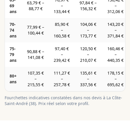
63,79 €
–
97,84 €
–
69
–
–
88,77 €
156,32 €
ans
133,44 €
312,06 €
70-
85,90 €
104,06 €
143,20 €
77,99 €
–
74
–
–
–
100,44 €
ans
160,58 €
173,77 €
371,84 €
75-
97,40 €
120,50 €
160,46 €
90,88 €
–
79
–
–
–
141,08 €
ans
239,42 €
210,07 €
440,35 €
107,35 €
111,27 €
135,61 €
178,15 €
80+
–
–
–
–
ans
215,55 €
257,78 €
337,56 €
695,62 €
Fourchettes indicatives constatées dans nos devis à
La Côte-
Saint-André
(
38
). Prix réel selon votre profil.