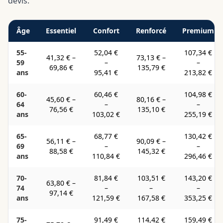
devis.
Âge
Essentiel
Confort
Renforcé
Premium
55-
52,04 €
107,34 €
41,32 €
–
73,13 €
–
59
–
–
69,86 €
135,79 €
ans
95,41 €
213,82 €
60-
60,46 €
104,98 €
45,60 €
–
80,16 €
–
64
–
–
76,56 €
135,10 €
ans
103,02 €
255,19 €
65-
68,77 €
130,42 €
56,11 €
–
90,09 €
–
69
–
–
88,58 €
145,32 €
ans
110,84 €
296,46 €
70-
81,84 €
103,51 €
143,20 €
63,80 €
–
74
–
–
–
97,14 €
ans
121,59 €
167,58 €
353,25 €
75-
91,49 €
114,42 €
159,49 €