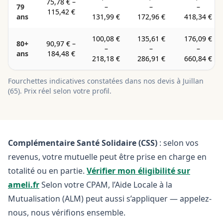
75,78 €
–
79
–
–
–
115,42 €
ans
131,99 €
172,96 €
418,34 €
100,08 €
135,61 €
176,09 €
80+
90,97 €
–
–
–
–
ans
184,48 €
218,18 €
286,91 €
660,84 €
Fourchettes indicatives constatées dans nos devis à
Juillan
(
65
). Prix réel selon votre profil.
Complémentaire Santé Solidaire (CSS)
: selon vos
revenus, votre mutuelle peut être prise en charge en
totalité ou en partie.
Vérifier mon éligibilité sur
ameli.fr
Selon votre CPAM, l’Aide Locale à la
Mutualisation (ALM) peut aussi s’appliquer — appelez-
nous, nous vérifions ensemble.