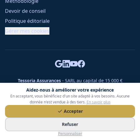
Méthodologie
Devoir de conseil
Politique éditoriale
Gérer mes cookies
Tessoria Assurances
- SARL au capital de 15 000 €
ORIAS n° 25007309 - RCS 990 206 179 - Membre du réseau
Aidez-nous à améliorer votre expérience
360 Courtage
En acceptant, vous bénéficiez d'un site adapté à vos besoins. Aucune
RC Pro : Klarity - Contrat n° CCOUK000785
donnée n'est vendue à des tiers.
En savoir plus
49 chemin des Gardettes Sine, 06570 Saint-Paul-de-Vence
Accepter
©
2026
Tessoria Assurances. Tous droits réservés.
Refuser
Personnaliser