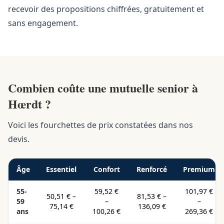
recevoir des propositions chiffrées, gratuitement et
sans engagement.
Combien coûte une mutuelle senior à
Hœrdt ?
Voici les fourchettes de prix constatées dans nos
devis.
Âge
Essentiel
Confort
Renforcé
Premium
55-
59,52 €
101,97 €
50,51 €
–
81,53 €
–
59
–
–
75,14 €
136,09 €
ans
100,26 €
269,36 €