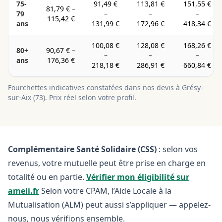
75-
91,49 €
113,81 €
151,55 €
81,79 €
–
79
–
–
–
115,42 €
ans
131,99 €
172,96 €
418,34 €
100,08 €
128,08 €
168,26 €
80+
90,67 €
–
–
–
–
ans
176,36 €
218,18 €
286,91 €
660,84 €
Fourchettes indicatives constatées dans nos devis à
Grésy-
sur-Aix
(
73
). Prix réel selon votre profil.
Complémentaire Santé Solidaire (CSS)
: selon vos
revenus, votre mutuelle peut être prise en charge en
totalité ou en partie.
Vérifier mon éligibilité sur
ameli.fr
Selon votre CPAM, l’Aide Locale à la
Mutualisation (ALM) peut aussi s’appliquer — appelez-
nous, nous vérifions ensemble.