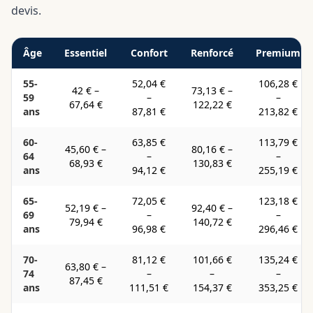
devis.
Âge
Essentiel
Confort
Renforcé
Premium
55-
52,04 €
106,28 €
42 €
–
73,13 €
–
59
–
–
67,64 €
122,22 €
ans
87,81 €
213,82 €
60-
63,85 €
113,79 €
45,60 €
–
80,16 €
–
64
–
–
68,93 €
130,83 €
ans
94,12 €
255,19 €
65-
72,05 €
123,18 €
52,19 €
–
92,40 €
–
69
–
–
79,94 €
140,72 €
ans
96,98 €
296,46 €
70-
81,12 €
101,66 €
135,24 €
63,80 €
–
74
–
–
–
87,45 €
ans
111,51 €
154,37 €
353,25 €