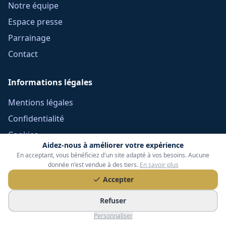
Notre équipe
Espace presse
Parrainage
Contact
Informations légales
Mentions légales
Confidentialité
Cookies
Aidez-nous à améliorer votre expérience
CGU
En acceptant, vous bénéficiez d'un site adapté à vos besoins. Aucune
donnée n'est vendue à des tiers.
En savoir plus
Réclamations
Accepter
CGV Frais Courtage
Méthodologie
Refuser
Devoir de conseil
Personnaliser