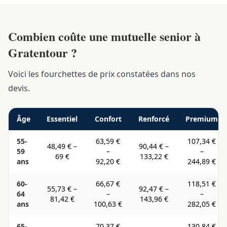
Combien coûte une mutuelle senior à
Gratentour ?
Voici les fourchettes de prix constatées dans nos
devis.
Âge
Essentiel
Confort
Renforcé
Premium
55-
63,59 €
107,34 €
48,49 €
–
90,44 €
–
59
–
–
69 €
133,22 €
ans
92,20 €
244,89 €
60-
66,67 €
118,51 €
55,73 €
–
92,47 €
–
64
–
–
81,42 €
143,96 €
ans
100,63 €
282,05 €
65-
70,37 €
130,84 €