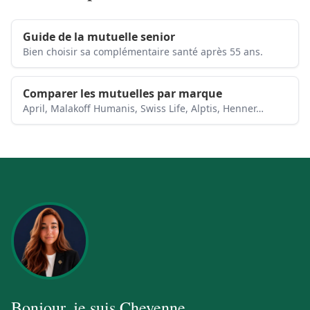
Guide de la mutuelle senior
Bien choisir sa complémentaire santé après 55 ans.
Comparer les mutuelles par marque
April, Malakoff Humanis, Swiss Life, Alptis, Henner…
Bonjour, je suis
Cheyenne
.