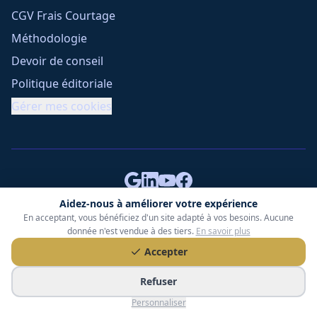
CGV Frais Courtage
Méthodologie
Devoir de conseil
Politique éditoriale
Gérer mes cookies
Aidez-nous à améliorer votre expérience
En acceptant, vous bénéficiez d'un site adapté à vos besoins. Aucune
Tessoria Assurances
- SARL au capital de 15 000 €
donnée n'est vendue à des tiers.
En savoir plus
ORIAS n° 25007309 - RCS 990 206 179 - Membre du réseau
360 Courtage
Accepter
RC Pro : Klarity - Contrat n° CCOUK000785
Refuser
49 chemin des Gardettes Sine, 06570 Saint-Paul-de-Vence
Personnaliser
©
2026
Tessoria Assurances. Tous droits réservés.