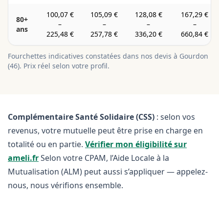
100,07 €
105,09 €
128,08 €
167,29 €
80+
–
–
–
–
ans
225,48 €
257,78 €
336,20 €
660,84 €
Fourchettes indicatives constatées dans nos devis à
Gourdon
(
46
). Prix réel selon votre profil.
Complémentaire Santé Solidaire (CSS)
: selon vos
revenus, votre mutuelle peut être prise en charge en
totalité ou en partie.
Vérifier mon éligibilité sur
ameli.fr
Selon votre CPAM, l’Aide Locale à la
Mutualisation (ALM) peut aussi s’appliquer — appelez-
nous, nous vérifions ensemble.