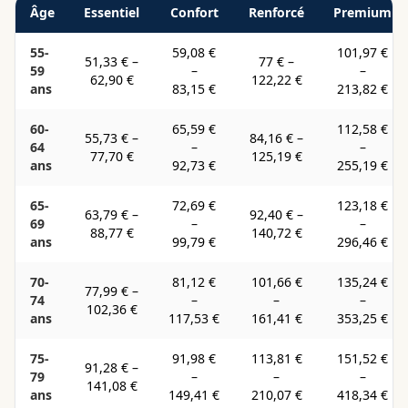
Âge
Essentiel
Confort
Renforcé
Premium
55-
59,08 €
101,97 €
51,33 €
–
77 €
–
59
–
–
62,90 €
122,22 €
ans
83,15 €
213,82 €
60-
65,59 €
112,58 €
55,73 €
–
84,16 €
–
64
–
–
77,70 €
125,19 €
ans
92,73 €
255,19 €
65-
72,69 €
123,18 €
63,79 €
–
92,40 €
–
69
–
–
88,77 €
140,72 €
ans
99,79 €
296,46 €
70-
81,12 €
101,66 €
135,24 €
77,99 €
–
74
–
–
–
102,36 €
ans
117,53 €
161,41 €
353,25 €
75-
91,98 €
113,81 €
151,52 €
91,28 €
–
79
–
–
–
141,08 €
ans
149,41 €
210,07 €
418,34 €