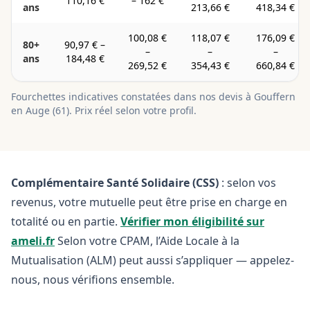
110,16 €
–
162 €
ans
213,66 €
418,34 €
100,08 €
118,07 €
176,09 €
80+
90,97 €
–
–
–
–
ans
184,48 €
269,52 €
354,43 €
660,84 €
Fourchettes indicatives constatées dans nos devis à
Gouffern
en Auge
(
61
). Prix réel selon votre profil.
Complémentaire Santé Solidaire (CSS)
: selon vos
revenus, votre mutuelle peut être prise en charge en
totalité ou en partie.
Vérifier mon éligibilité sur
ameli.fr
Selon votre CPAM, l’Aide Locale à la
Mutualisation (ALM) peut aussi s’appliquer — appelez-
nous, nous vérifions ensemble.