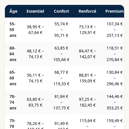
Âge
Essentiel
Confort
Renforcé
Premium
55-
55,74 €
107,34 €
38,90 €
–
73,13 €
–
59
–
–
67,64 €
129,91 €
ans
95,71 €
257,13 €
60-
63,85 €
118,51 €
48,12 €
–
84,47 €
–
64
–
–
74,13 €
142,07 €
ans
105,66 €
270,84 €
65-
68,77 €
130,84 €
56,11 €
–
88,81 €
–
69
–
–
74,15 €
159,09 €
ans
119,33 €
296,46 €
70-
81,84 €
144,46 €
63,80 €
–
97,25 €
–
74
–
–
83,75 €
182,45 €
ans
137,75 €
353,25 €
75-
115,64 €
159,49 €
78,26 €
–
91,49 €
79
–
–