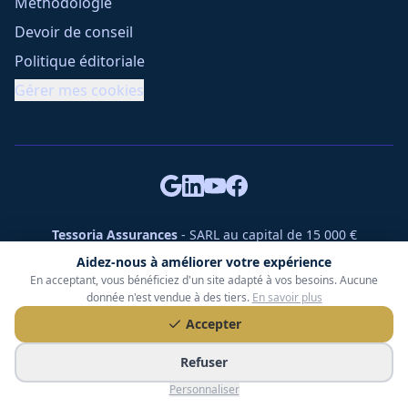
Méthodologie
Devoir de conseil
Politique éditoriale
Gérer mes cookies
Tessoria Assurances
- SARL au capital de 15 000 €
ORIAS n° 25007309 - RCS 990 206 179 - Membre du réseau
Aidez-nous à améliorer votre expérience
360 Courtage
En acceptant, vous bénéficiez d'un site adapté à vos besoins. Aucune
RC Pro : Klarity - Contrat n° CCOUK000785
donnée n'est vendue à des tiers.
En savoir plus
49 chemin des Gardettes Sine, 06570 Saint-Paul-de-Vence
Accepter
©
2026
Tessoria Assurances. Tous droits réservés.
Refuser
Personnaliser