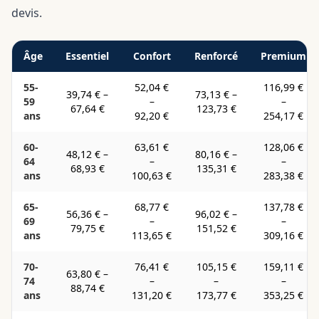
devis.
Âge
Essentiel
Confort
Renforcé
Premium
55-
52,04 €
116,99 €
39,74 €
–
73,13 €
–
59
–
–
67,64 €
123,73 €
ans
92,20 €
254,17 €
60-
63,61 €
128,06 €
48,12 €
–
80,16 €
–
64
–
–
68,93 €
135,31 €
ans
100,63 €
283,38 €
65-
68,77 €
137,78 €
56,36 €
–
96,02 €
–
69
–
–
79,75 €
151,52 €
ans
113,65 €
309,16 €
70-
76,41 €
105,15 €
159,11 €
63,80 €
–
74
–
–
–
88,74 €
ans
131,20 €
173,77 €
353,25 €