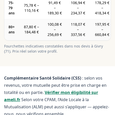
75-
91,49 €
106,94 €
178,29 €
75,78 €
–
79
–
–
–
110,16 €
ans
189,30 €
234,37 €
418,34 €
100,08 €
118,07 €
197,95 €
80+
87,80 €
–
–
–
–
ans
184,48 €
256,69 €
337,56 €
660,84 €
Fourchettes indicatives constatées dans nos devis à
Givry
(
71
). Prix réel selon votre profil.
Complémentaire Santé Solidaire (CSS)
: selon vos
revenus, votre mutuelle peut être prise en charge en
totalité ou en partie.
Vérifier mon éligibilité sur
ameli.fr
Selon votre CPAM, l’Aide Locale à la
Mutualisation (ALM) peut aussi s’appliquer — appelez-
nous, nous vérifions ensemble.